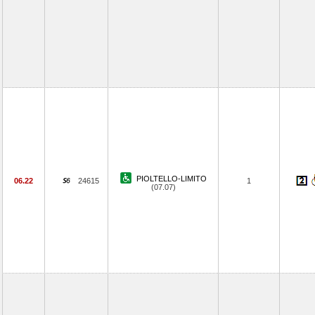
PIOLTELLO-LIMITO
06.22
24615
1
(07.07)