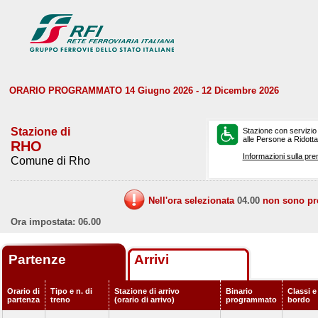
ORARIO PROGRAMMATO 14 Giugno 2026 - 12 Dicembre 2026
Stazione di
Stazione con servizio
alle Persone a Ridotta 
RHO
Informazioni sulla pre
Comune di Rho
Nell'ora selezionata
04.00
non sono prev
Ora impostata: 06.00
Partenze
Arrivi
Orario di
Tipo e n. di
Stazione di arrivo
Binario
Classi e
partenza
treno
(orario di arrivo)
programmato
bordo