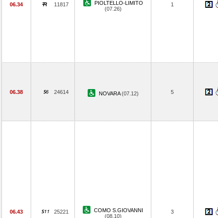
PIOLTELLO-LIMITO
06.34
11817
1
(07.26)
06.38
24614
5
NOVARA
(07.12)
COMO S.GIOVANNI
06.43
25221
3
(08.10)