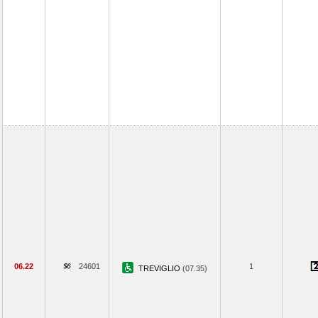
06.22
24601
1
TREVIGLIO
(07.35)