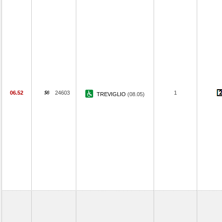
06.52
24603
1
TREVIGLIO
(08.05)