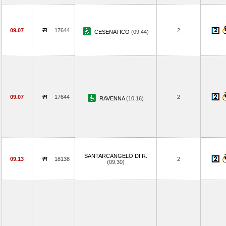
09.07
17644
2
CESENATICO
(09.44)
09.07
17644
2
RAVENNA
(10.16)
SANTARCANGELO DI R.
09.13
18138
2
(09.30)