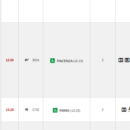
12.50
3916
2
PIACENZA
(16.15)
13.18
1732
2
RIMINI
(13.25)