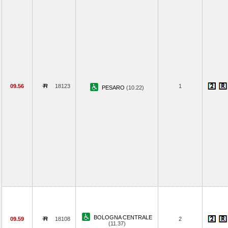
09.56
18123
1
PESARO
(10.22)
BOLOGNA CENTRALE
09.59
18108
2
(11.37)