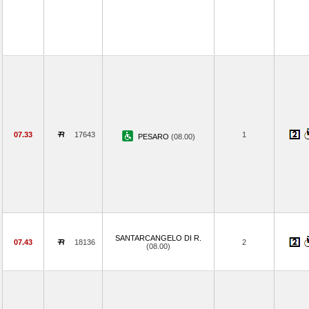
07.33
17643
1
PESARO
(08.00)
SANTARCANGELO DI R.
07.43
18136
2
(08.00)