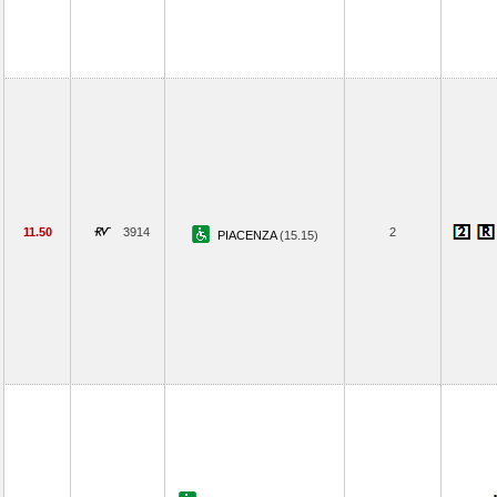
11.50
3914
2
PIACENZA
(15.15)