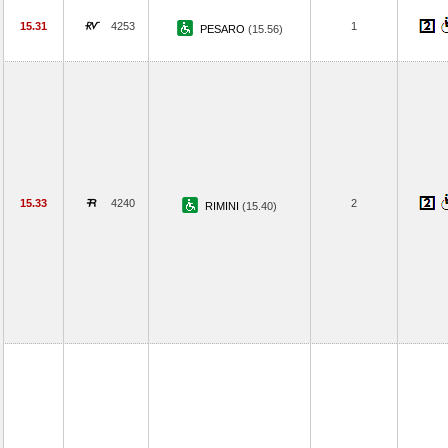
15.31
4253
1
PESARO
(15.56)
15.33
4240
2
RIMINI
(15.40)