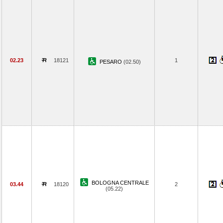
02.23
18121
1
PESARO
(02.50)
BOLOGNA CENTRALE
03.44
18120
2
(05.22)