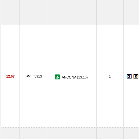
12.07
3913
1
ANCONA
(13.16)