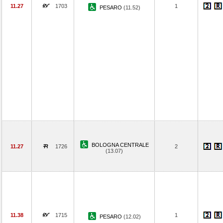
11.27
1703
1
PESARO
(11.52)
BOLOGNA CENTRALE
11.27
1726
2
(13.07)
11.38
1715
1
PESARO
(12.02)