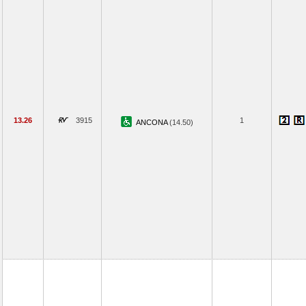
13.26
3915
1
ANCONA
(14.50)