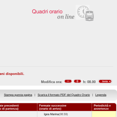
eni disponibili.
Modifica ora:
h:
08.00
Stampa questa pagina
|
Scarica il formato PDF del Quadro Orario
|
Legenda
te precedenti
Fermate successive
Periodicità e
io di partenza)
(orario di arrivo)
avvertenze
Igea Marina
(08.59)