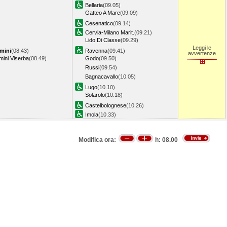
Bellaria
(09.05)
Gatteo A Mare
(09.09)
Cesenatico
(09.14)
Cervia-Milano Marit.
(09.21)
Lido Di Classe
(09.29)
Leggi le
mini
(08.43)
Ravenna
(09.41)
avvertenze
mini Viserba
(08.49)
Godo
(09.50)
Russi
(09.54)
Bagnacavallo
(10.05)
Lugo
(10.10)
Solarolo
(10.18)
Castelbolognese
(10.26)
Imola
(10.33)
Modifica ora:
h:
08.00