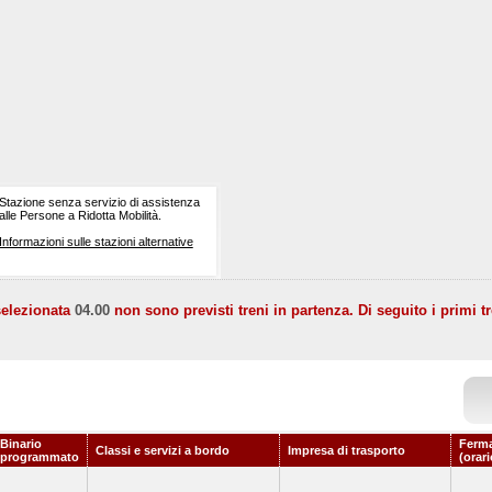
Stazione senza servizio di assistenza
alle Persone a Ridotta Mobilità.
Informazioni sulle stazioni alternative
selezionata
04.00
non sono previsti treni in partenza. Di seguito i primi tr
Binario
Ferma
Classi e servizi a bordo
Impresa di trasporto
programmato
(orar