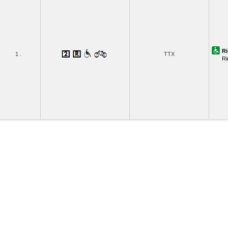
Ri
1 .
TTX
Ri