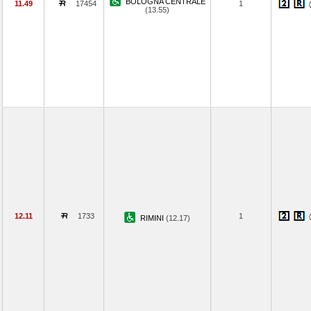
BOLOGNA CENTRALE
11.49
17454
1
(13.55)
12.11
1733
1
RIMINI
(12.17)