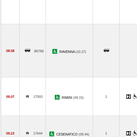
08.58
B0766
RAVENNA
(10.27)
09.07
17593
1
RIMINI
(09.15)
09.23
17644
1
CESENATICO
(09.44)