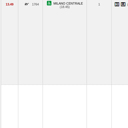
MILANO CENTRALE
13.49
1764
1
(18.45)