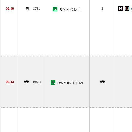
09.39
1731
1
RIMINI
(09.44)
09.43
B0768
RAVENNA
(11.12)