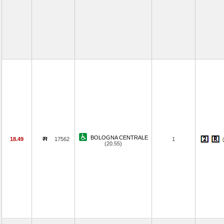
BOLOGNA CENTRALE
18.49
17562
1
(20.55)