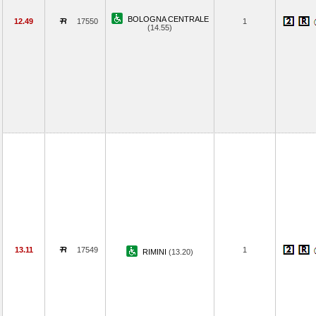
BOLOGNA CENTRALE
12.49
17550
1
(14.55)
13.11
17549
1
RIMINI
(13.20)