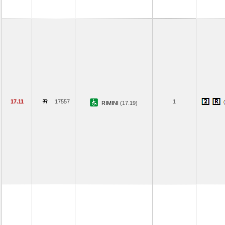
17.11
17557
1
RIMINI
(17.19)