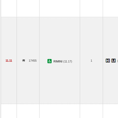
11.11
17455
1
RIMINI
(11.17)