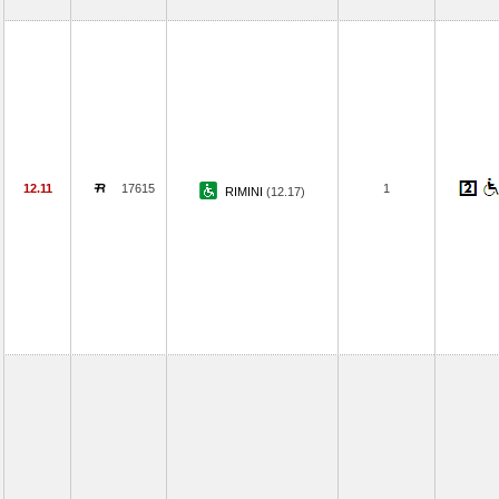
12.11
17615
1
RIMINI
(12.17)