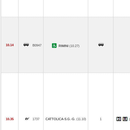
10.14
B0947
RIMINI
(10.27)
10.35
1737
CATTOLICA-S.G.-G.
(11.10)
1