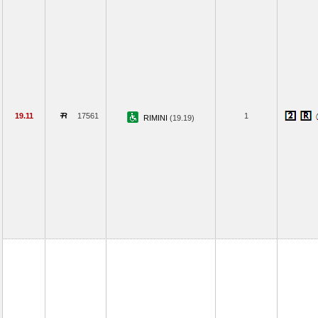
19.11
17561
1
RIMINI
(19.19)