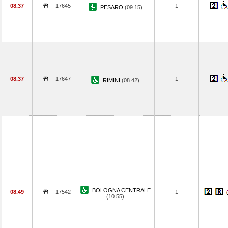
08.37
17645
1
PESARO
(09.15)
08.37
17647
1
RIMINI
(08.42)
BOLOGNA CENTRALE
08.49
17542
1
(10.55)