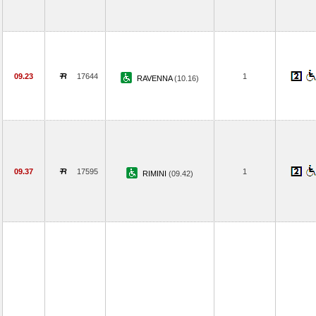
09.23
17644
1
RAVENNA
(10.16)
09.37
17595
1
RIMINI
(09.42)