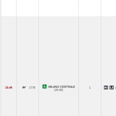
MILANO CENTRALE
15.49
1778
1
(20.45)