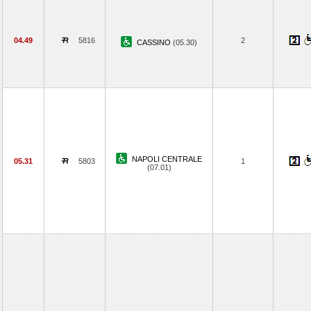
04.49
5816
2
CASSINO
(05.30)
NAPOLI CENTRALE
05.31
5803
1
(07.01)