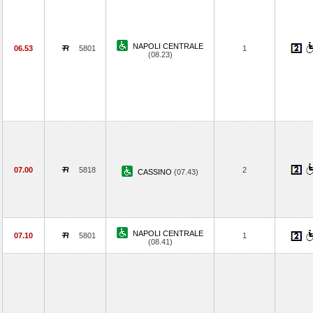
NAPOLI CENTRALE
06.53
5801
1
(08.23)
07.00
5818
2
CASSINO
(07.43)
NAPOLI CENTRALE
07.10
5801
1
(08.41)