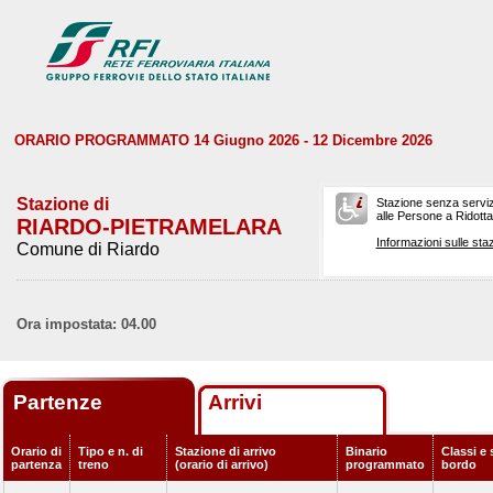
ORARIO PROGRAMMATO 14 Giugno 2026 - 12 Dicembre 2026
Stazione di
Stazione senza serviz
alle Persone a Ridotta 
RIARDO-PIETRAMELARA
Informazioni sulle staz
Comune di Riardo
Ora impostata: 04.00
Partenze
Arrivi
Orario di
Tipo e n. di
Stazione di arrivo
Binario
Classi e 
partenza
treno
(orario di arrivo)
programmato
bordo