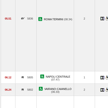
05.51
5836
2
ROMA TERMINI
(08.34)
NAPOLI CENTRALE
06.12
5805
1
(07.47)
VAIRANO-CAIANELLO
06.24
5802
2
(06.33)