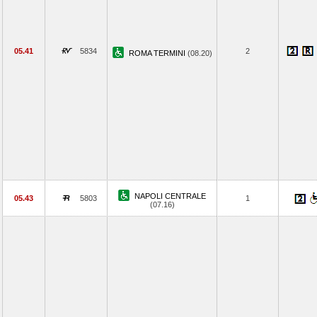
05.41
5834
2
ROMA TERMINI
(08.20)
NAPOLI CENTRALE
05.43
5803
1
(07.16)