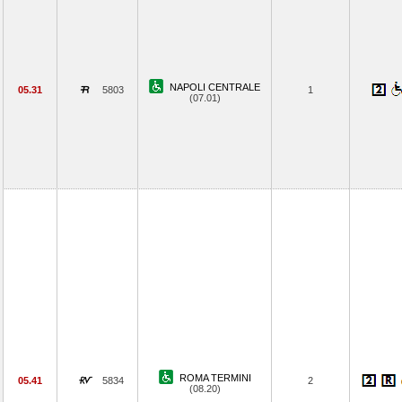
NAPOLI CENTRALE
05.31
5803
1
(07.01)
ROMA TERMINI
05.41
5834
2
(08.20)