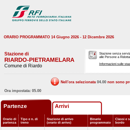
ORARIO PROGRAMMATO 14 Giugno 2026 - 12 Dicembre 2026
Stazione di
Stazione senza serviz
alle Persone a Ridotta 
RIARDO-PIETRAMELARA
Informazioni sulle staz
Comune di Riardo
Nell'ora selezionata
04.00
non sono prev
Ora impostata: 05.00
Partenze
Arrivi
Orario di
Tipo e n. di
Stazione di arrivo
Binario
Classi e s
partenza
treno
(orario di arrivo)
programmato
bordo