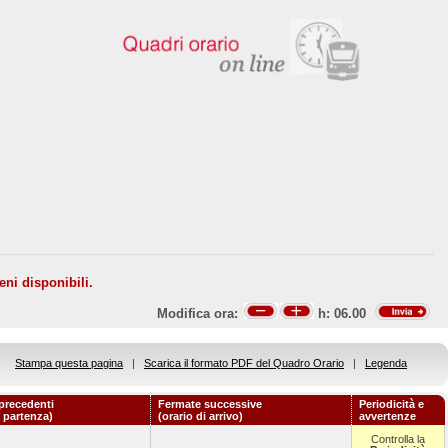
eni disponibili.
Modifica ora:
h:
06.00
Stampa questa pagina
|
Scarica il formato PDF del Quadro Orario
|
Legenda
precedenti
Fermate successive
Periodicità e
i partenza)
(orario di arrivo)
avvertenze
Controlla la