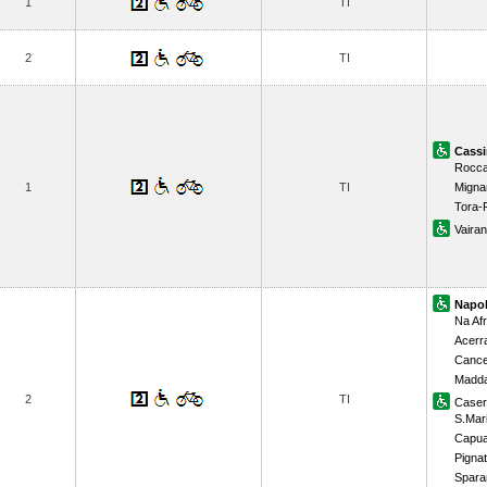
1
TI
2
TI
Cass
Rocca
1
TI
Migna
Tora-
Vairan
Napol
Na Af
Acerr
Cance
Maddal
2
TI
Caser
S.Mar
Capu
Pigna
Spara