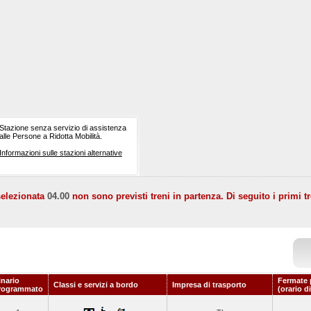
Stazione senza servizio di assistenza
alle Persone a Ridotta Mobilità.
Informazioni sulle stazioni alternative
selezionata
04.00
non sono previsti treni in partenza. Di seguito i primi tr
inario
Fermate 
Classi e servizi a bordo
Impresa di trasporto
rogrammato
(orario d