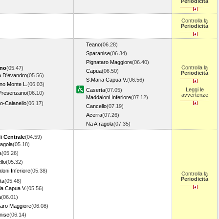
Periodicità
Controlla la
Periodicità
Teano
(06.28)
Sparanise
(06.34)
Pignataro Maggiore
(06.40)
Controlla la
ino
(05.47)
Capua
(06.50)
Periodicità
 D'evandro
(05.56)
S.Maria Capua V.
(06.56)
no Monte L.
(06.03)
Leggi le
Caserta
(07.05)
Presenzano
(06.10)
avvertenze
Maddaloni Inferiore
(07.12)
o-Caianello
(06.17)
Cancello
(07.19)
Acerra
(07.26)
Na Afragola
(07.35)
i Centrale
(04.59)
ragola
(05.18)
a
(05.26)
llo
(05.32)
oni Inferiore
(05.38)
Controlla la
Periodicità
ta
(05.48)
ia Capua V.
(05.56)
a
(06.01)
taro Maggiore
(06.08)
nise
(06.14)