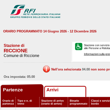
ORARIO PROGRAMMATO 14 Giugno 2026 - 12 Dicembre 2026
Stazione di
Stazione con servizio
alle Persone a Ridotta 
RICCIONE
Informazioni sulla pre
Comune di Riccione
Nell'ora selezionata
04.00
non sono prev
Ora impostata: 05.00
Partenze
Arrivi
Orario di
Tipo e n. di
Stazione di arrivo
Binario
Classi e serviz
partenza
treno
(orario di arrivo)
programmato
bordo