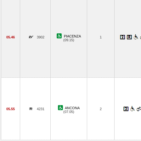
PIACENZA
05.46
3902
1
(09.15)
ANCONA
05.55
4231
2
(07.05)