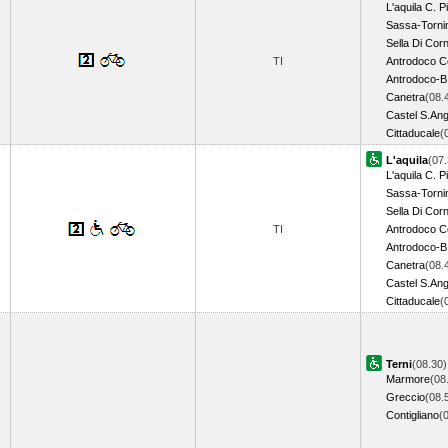
L'aquila C. Pi
Sassa-Torni
Sella Di Cor
TI
Antrodoco C
Antrodoco-B
Canetra
(08.
Castel S.Ang
Cittaducale
(
L'aquila
(07.
L'aquila C. Pi
Sassa-Torni
Sella Di Cor
TI
Antrodoco C
Antrodoco-B
Canetra
(08.
Castel S.Ang
Cittaducale
(
Terni
(08.30)
Marmore
(08
Greccio
(08.
Contigliano
(