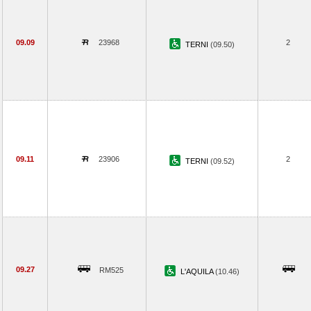
09.09
23968
2
TERNI
(09.50)
09.11
23906
2
TERNI
(09.52)
09.27
RM525
L'AQUILA
(10.46)