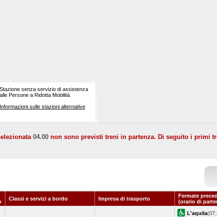
Stazione senza servizio di assistenza
alle Persone a Ridotta Mobilità.
Informazioni sulle stazioni alternative
selezionata
04.00
non sono previsti treni in partenza. Di seguito i primi tr
Fermate preced
Classi e servizi a bordo
Impresa di trasporto
o
(orario di part
L'aquila
(07.