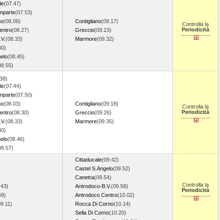
le
(07.47)
mparte
(07.53)
no
(08.06)
Contigliano
(09.17)
Controlla la
Periodicità
entro
(08.27)
Greccio
(09.23)
.V.
(08.33)
Marmore
(09.32)
40)
elo
(08.45)
08.55)
38)
le
(07.44)
mparte
(07.50)
no
(08.03)
Contigliano
(09.19)
Controlla la
Periodicità
entro
(08.30)
Greccio
(09.26)
.V.
(08.33)
Marmore
(09.35)
40)
elo
(08.46)
08.57)
Cittaducale
(09.42)
Castel S.Angelo
(09.52)
Canetra
(09.54)
Controlla la
.43)
Antrodoco-B.V.
(09.58)
Periodicità
59)
Antrodoco Centro
(10.02)
09.11)
Rocca Di Corno
(10.14)
Sella Di Corno
(10.20)