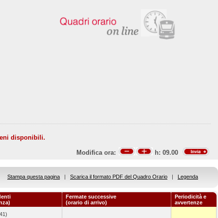
eni disponibili.
Modifica ora:
h:
09.00
Stampa questa pagina
|
Scarica il formato PDF del Quadro Orario
|
Legenda
enti
Fermate successive
Periodicità e
enza)
(orario di arrivo)
avvertenze
41)