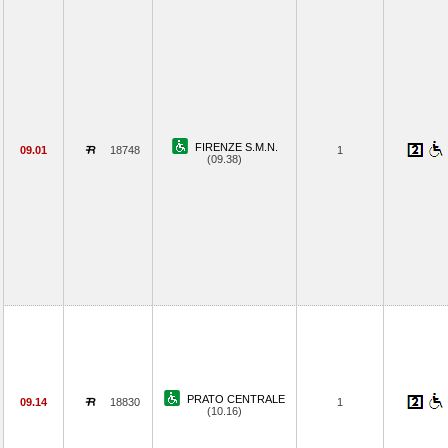
FIRENZE S.M.N.
09.01
18748
1
(09.38)
PRATO CENTRALE
09.14
18830
1
(10.16)