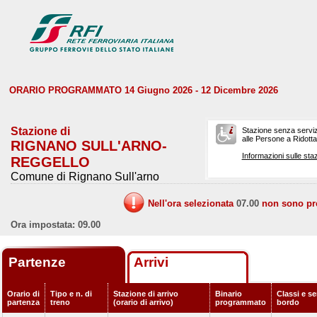
ORARIO PROGRAMMATO 14 Giugno 2026 - 12 Dicembre 2026
Stazione di
Stazione senza serviz
alle Persone a Ridotta 
RIGNANO SULL'ARNO-
Informazioni sulle staz
REGGELLO
Comune di Rignano Sull'arno
Nell'ora selezionata
07.00
non sono prev
Ora impostata: 09.00
Partenze
Arrivi
Orario di
Tipo e n. di
Stazione di arrivo
Binario
Classi e se
partenza
treno
(orario di arrivo)
programmato
bordo