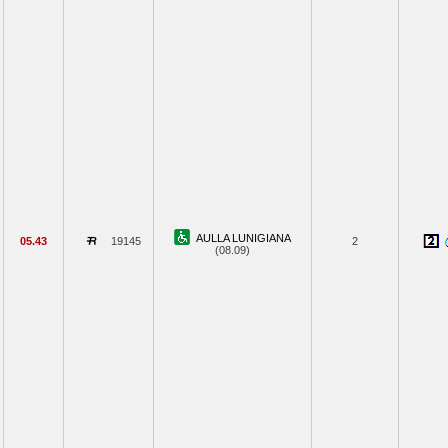
AULLA LUNIGIANA
05.43
19145
2
(08.09)