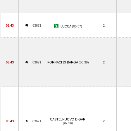
05.43
83671
2
LUCCA
(05.57)
05.43
83671
FORNACI DI BARGA
(06.39)
2
CASTELNUOVO D.GAR.
05.43
83671
2
(07.00)