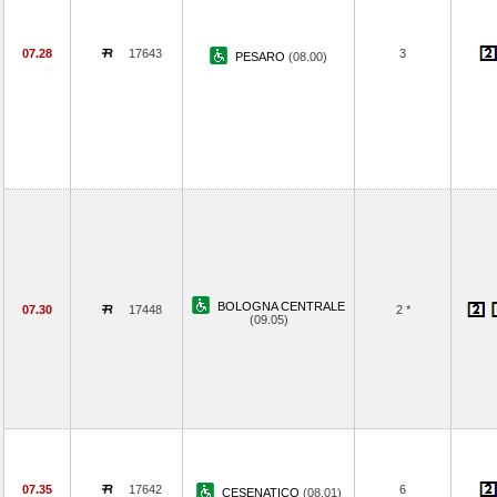
07.28
17643
3
PESARO
(08.00)
BOLOGNA CENTRALE
07.30
17448
2 *
(09.05)
07.35
17642
6
CESENATICO
(08.01)