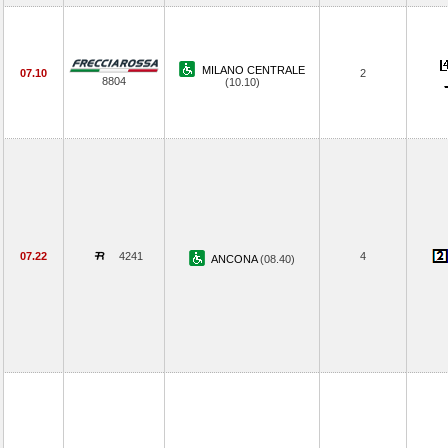
MILANO CENTRALE
07.10
2
8804
(10.10)
07.22
4241
4
ANCONA
(08.40)