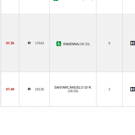
07.35
17642
6
RAVENNA
(08.33)
SANTARCANGELO DI R.
07.49
18136
2
(08.00)