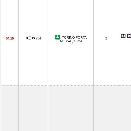
TORINO PORTA
04.19
754
2
NUOVA
(09.25)