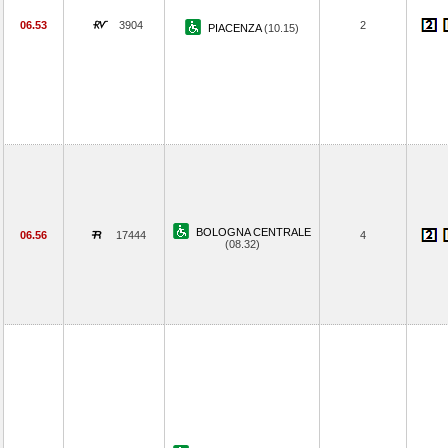
06.53
3904
2
PIACENZA
(10.15)
BOLOGNA CENTRALE
06.56
17444
4
(08.32)