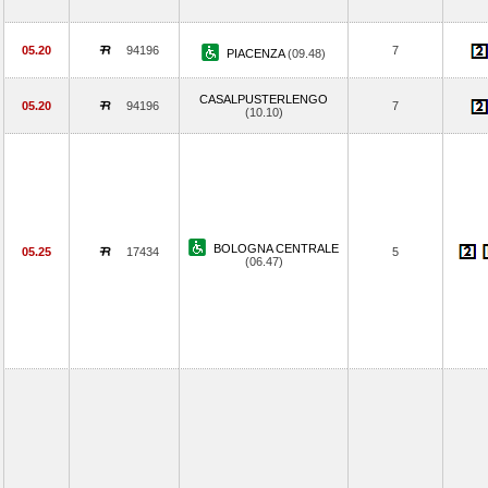
05.20
94196
7
PIACENZA
(09.48)
CASALPUSTERLENGO
05.20
94196
7
(10.10)
BOLOGNA CENTRALE
05.25
17434
5
(06.47)