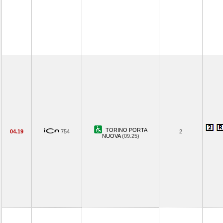
TORINO PORTA
04.19
754
2
NUOVA
(09.25)