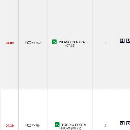
MILANO CENTRALE
04.09
752
2
(07.15)
TORINO PORTA
04.19
754
2
NUOVA
(09.25)