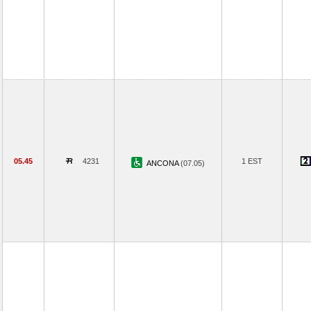
05.45
4231
1 EST
ANCONA
(07.05)