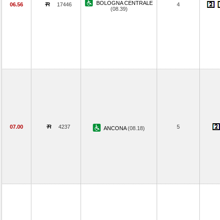
BOLOGNA CENTRALE
06.56
17446
4
(08.39)
07.00
4237
5
ANCONA
(08.18)