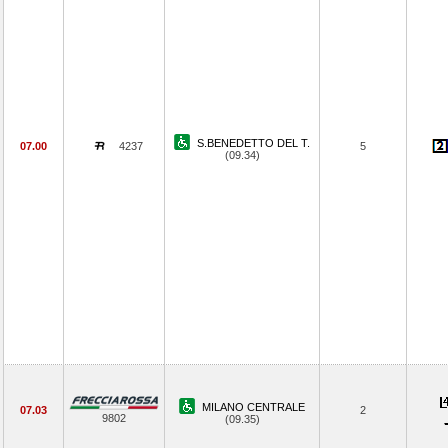
S.BENEDETTO DEL T.
07.00
4237
5
(09.34)
MILANO CENTRALE
07.03
2
9802
(09.35)