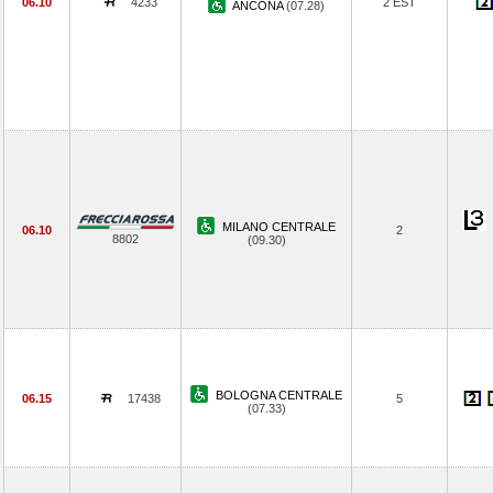
06.10
4233
2 EST
ANCONA
(07.28)
MILANO CENTRALE
06.10
2
8802
(09.30)
BOLOGNA CENTRALE
06.15
17438
5
(07.33)