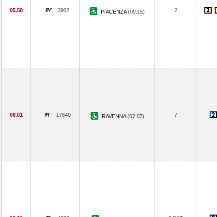
05.58
3902
2
PIACENZA
(09.15)
06.01
17640
7
RAVENNA
(07.07)