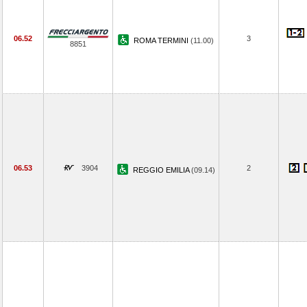
06.52
3
ROMA TERMINI
(11.00)
8851
06.53
3904
2
REGGIO EMILIA
(09.14)