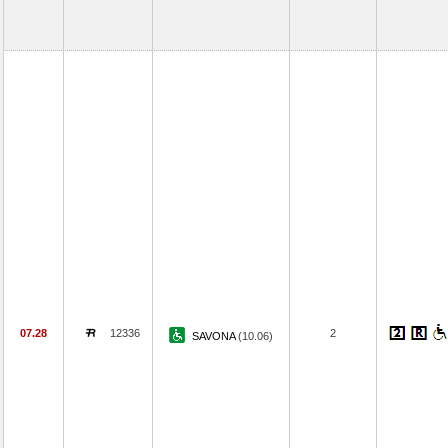
07.28
12336
2
SAVONA
(10.06)