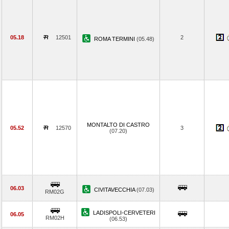
05.18
12501
2
ROMA TERMINI
(05.48)
MONTALTO DI CASTRO
05.52
12570
3
(07.20)
06.03
CIVITAVECCHIA
(07.03)
RM02G
LADISPOLI-CERVETERI
06.05
RM02H
(06.53)