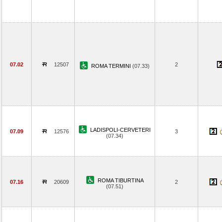
07.02
12507
2
ROMA TERMINI
(07.33)
LADISPOLI-CERVETERI
07.09
12576
3
(07.34)
ROMA TIBURTINA
07.16
20609
2
(07.51)