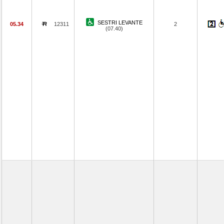
SESTRI LEVANTE
05.34
12311
2
(07.40)