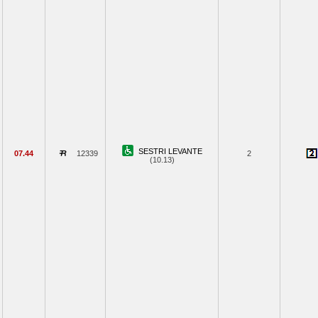
SESTRI LEVANTE
07.44
12339
2
(10.13)