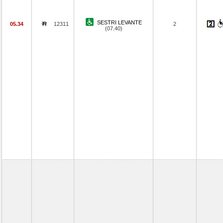
SESTRI LEVANTE
05.34
12311
2
(07.40)