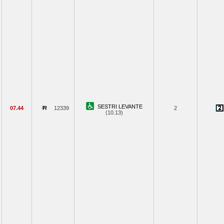
SESTRI LEVANTE
07.44
12339
2
(10.13)