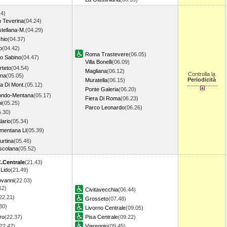
14)
n Teverina
(04.24)
stellana-M.
(04.29)
hio
(04.37)
o
(04.42)
Roma Trastevere
(06.05)
o Sabino
(04.47)
Villa Bonelli
(06.09)
rteto
(04.54)
Magliana
(06.12)
Controlla la
ina
(05.05)
Periodicità
Muratella
(06.15)
la Di Mont.
(05.12)
Ponte Galeria
(06.20)
ondo-Mentana
(05.17)
Fiera Di Roma
(06.23)
i
(05.25)
Parco Leonardo
(06.26)
5.30)
lario
(05.34)
entana Ll
(05.39)
urtina
(05.46)
scolana
(05.52)
.Centrale
(21.43)
.Lido
(21.49)
ovanni
(22.03)
12)
Civitavecchia
(06.44)
22.21)
Grosseto
(07.48)
30)
Livorno Centrale
(09.05)
ro
(22.37)
Pisa Centrale
(09.22)
22.47)
Viareggio
(09.45)