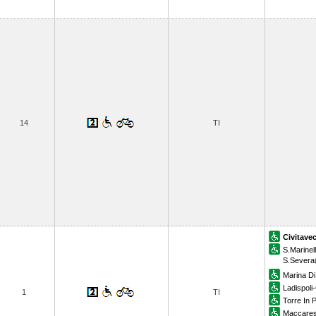
14
TI
Civitave
S.Marinel
S.Severa
Marina Di
Ladispoli
1
TI
Torre In P
Maccare