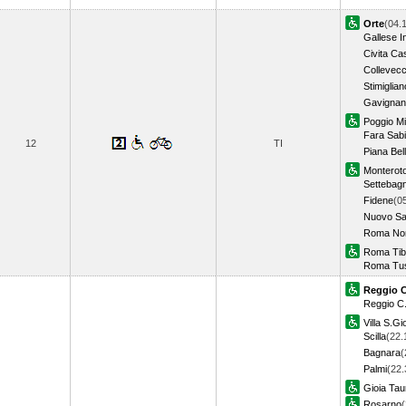
Orte
(04.
Gallese I
Civita Ca
Collevecc
Stimiglian
Gavignan
Poggio Mi
Fara Sab
12
TI
Piana Bel
Monterot
Settebagn
Fidene
(0
Nuovo Sa
Roma Nom
Roma Tib
Roma Tu
Reggio C
Reggio C
Villa S.Gi
Scilla
(22.
Bagnara
(
Palmi
(22.
Gioia Tau
Rosarno
(