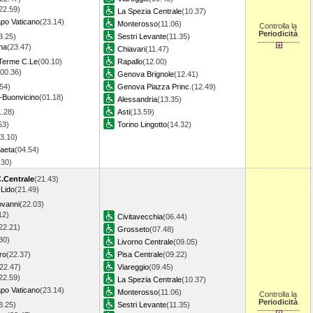
22.59)
La Spezia Centrale
(10.37)
po Vaticano
(23.14)
Monterosso
(11.06)
Controlla la
Periodicità
3.25)
Sestri Levante
(11.35)
na
(23.47)
Chiavari
(11.47)
Terme C.Le
(00.10)
Rapallo
(12.00)
(00.36)
Genova Brignole
(12.41)
54)
Genova Piazza Princ.
(12.49)
-Buonvicino
(01.18)
Alessandria
(13.35)
1.28)
Asti
(13.59)
53)
Torino Lingotto
(14.32)
3.10)
aeta
(04.54)
.30)
.Centrale
(21.43)
.Lido
(21.49)
ovanni
(22.03)
12)
Civitavecchia
(06.44)
22.21)
Grosseto
(07.48)
30)
Livorno Centrale
(09.05)
ro
(22.37)
Pisa Centrale
(09.22)
22.47)
Viareggio
(09.45)
22.59)
La Spezia Centrale
(10.37)
po Vaticano
(23.14)
Monterosso
(11.06)
Controlla la
Periodicità
3.25)
Sestri Levante
(11.35)