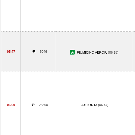
05.47
5046
FIUMICINO AEROP.
(06.18)
06.00
23300
LA STORTA
(06.44)