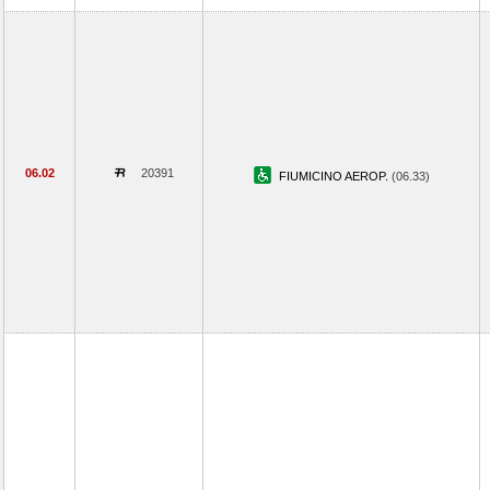
06.02
20391
FIUMICINO AEROP.
(06.33)