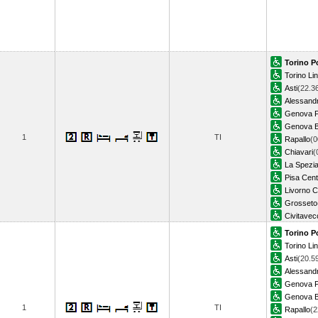
Torino P
Torino Li
Asti
(22.3
Alessandr
Genova P
Genova B
1
TI
Rapallo
(0
Chiavari
(
La Spezia
Pisa Cent
Livorno C
Grosseto
Civitavec
Torino P
Torino Li
Asti
(20.5
Alessandr
Genova P
Genova B
1
TI
Rapallo
(2