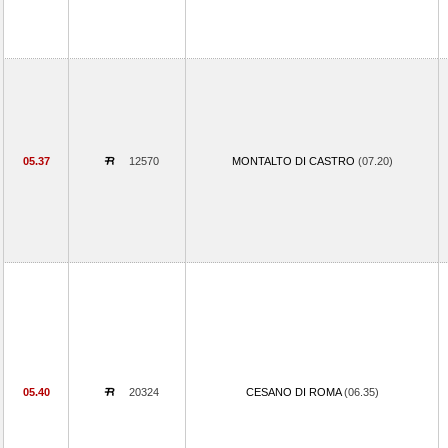
05.37
12570
MONTALTO DI CASTRO
(07.20)
05.40
20324
CESANO DI ROMA
(06.35)