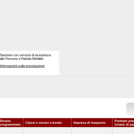
Stazione con servizio di assistenza
alle Persone a Ridotta Mobilità.
Informazioni sulla prenotazione
Binario
Fermate pre
Classi e servizi a bordo
Impresa di trasporto
programmato
(orario di p