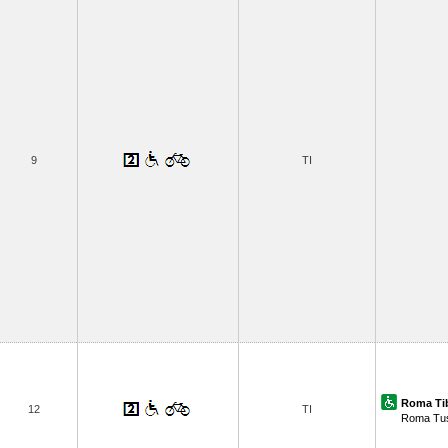
9
TI
Roma Tib
12
TI
Roma Tu