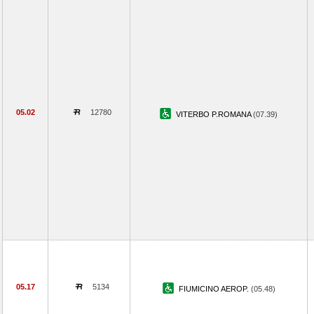
05.02
12780
VITERBO P.ROMANA
(07.39)
05.17
5134
FIUMICINO AEROP.
(05.48)