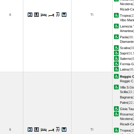
Nicotera
(
Ricadi-Ca
6
TI
Tropea
(2
Vibo Mari
Lamezia 
Amantea
Paola
(00.
Diamante
Scalea
(0
Sapri
(01.
Salerno
(0
Formia-G
Latina
(05
Reggio C
Reggio C
Villa S.Gi
Scilla
(22.
Bagnara
(
Palmi
(22.
Gioia Tau
Rosarno
(
Nicotera
(
Ricadi-Ca
6
TI
Tropea
(2