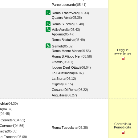
Parco Leonardo
(05.41)
Roma Trastevere
(05.33)
Quattro Venti
(05.36)
Roma S.Pietro
(05.40)
Valle Aurelia
(05.43)
Appiano
(05.47)
Roma Balduina
(05.49)
Gemelli
(05.52)
Leggi le
Roma Monte Mario
(05.55)
avvertenze
Roma S.Filippo Neri
(05.58)
Ottavia
(06.01)
Ipogeo Degli Ottavi
(06.04)
La Giustiniana
(06.07)
La Storta
(06.12)
Olgiata
(06.15)
Cesano Di Roma
(06.22)
Anguillara
(06.27)
cchia
(04.30)
la
(04.37)
(04.45)
 Cerveteri
(04.51)
Controlla la
-Cerveteri
(04.56)
Periodicità
Roma Tuscolana
(05.38)
ietra
(05.03)
se-Fregene
(05.09)