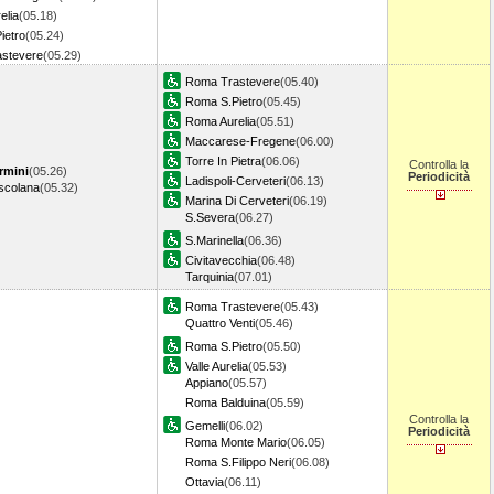
elia
(05.18)
ietro
(05.24)
stevere
(05.29)
Roma Trastevere
(05.40)
Roma S.Pietro
(05.45)
Roma Aurelia
(05.51)
Maccarese-Fregene
(06.00)
Torre In Pietra
(06.06)
Controlla la
rmini
(05.26)
Periodicità
Ladispoli-Cerveteri
(06.13)
scolana
(05.32)
Marina Di Cerveteri
(06.19)
S.Severa
(06.27)
S.Marinella
(06.36)
Civitavecchia
(06.48)
Tarquinia
(07.01)
Roma Trastevere
(05.43)
Quattro Venti
(05.46)
Roma S.Pietro
(05.50)
Valle Aurelia
(05.53)
Appiano
(05.57)
Roma Balduina
(05.59)
Controlla la
Gemelli
(06.02)
Periodicità
Roma Monte Mario
(06.05)
Roma S.Filippo Neri
(06.08)
Ottavia
(06.11)