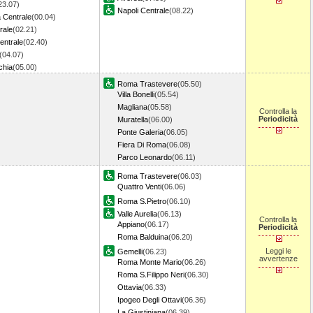
23.07)
Napoli Centrale
(08.22)
 Centrale
(00.04)
rale
(02.21)
entrale
(02.40)
(04.07)
chia
(05.00)
Roma Trastevere
(05.50)
Villa Bonelli
(05.54)
Magliana
(05.58)
Controlla la
Periodicità
Muratella
(06.00)
Ponte Galeria
(06.05)
Fiera Di Roma
(06.08)
Parco Leonardo
(06.11)
Roma Trastevere
(06.03)
Quattro Venti
(06.06)
Roma S.Pietro
(06.10)
Valle Aurelia
(06.13)
Controlla la
Appiano
(06.17)
Periodicità
Roma Balduina
(06.20)
Leggi le
Gemelli
(06.23)
avvertenze
Roma Monte Mario
(06.26)
Roma S.Filippo Neri
(06.30)
Ottavia
(06.33)
Ipogeo Degli Ottavi
(06.36)
La Giustiniana
(06.39)