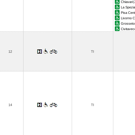
Chiavari
(
La Spezia
Pisa Cent
Livorno C
Grosseto
Civitavec
12
TI
14
TI