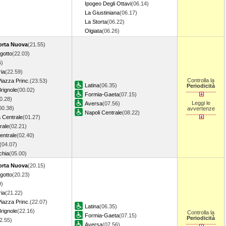
Ipogeo Degli Ottavi
(06.14)
La Giustiniana
(06.17)
La Storta
(06.22)
Olgiata
(06.26)
orta Nuova
(21.55)
ngotto
(22.03)
6)
ia
(22.59)
Controlla la
iazza Princ.
(23.53)
Latina
(06.35)
Periodicità
rignole
(00.02)
Formia-Gaeta
(07.15)
0.28)
Leggi le
Aversa
(07.56)
00.38)
avvertenze
Napoli Centrale
(08.22)
 Centrale
(01.27)
rale
(02.21)
entrale
(02.40)
(04.07)
chia
(05.00)
orta Nuova
(20.15)
ngotto
(20.23)
9)
ia
(21.22)
iazza Princ.
(22.07)
Latina
(06.35)
rignole
(22.16)
Controlla la
Formia-Gaeta
(07.15)
Periodicità
2.55)
Aversa
(07.56)