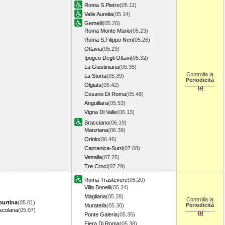
Roma S.Pietro
(05.11)
Valle Aurelia
(05.14)
Gemelli
(05.20)
Roma Monte Mario
(05.23)
Roma S.Filippo Neri
(05.26)
Ottavia
(05.29)
Ipogeo Degli Ottavi
(05.32)
La Giustiniana
(05.35)
Controlla la
La Storta
(05.39)
Periodicità
Olgiata
(05.42)
Cesano Di Roma
(05.48)
Anguillara
(05.53)
Vigna Di Valle
(06.13)
Bracciano
(06.19)
Manziana
(06.39)
Oriolo
(06.46)
Capranica-Sutri
(07.08)
Vetralla
(07.25)
Tre Croci
(07.29)
Roma Trastevere
(05.20)
Villa Bonelli
(05.24)
Magliana
(05.28)
Controlla la
urtina
(05.01)
Periodicità
Muratella
(05.30)
scolana
(05.07)
Ponte Galeria
(05.35)
Fiera Di Roma
(05.38)