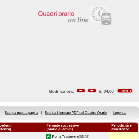
Modifica ora:
h:
04.00
Stampa questa pagina
|
Scarica il formato PDF del Quadro Orario
|
Legenda
cedenti
Fermate successive
Periodicità e
artenza)
(orario di arrivo)
avvertenze
Roma Trastevere
(05.05)