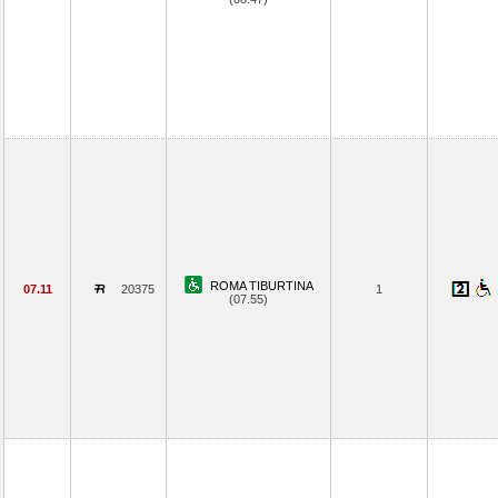
ROMA TIBURTINA
07.11
20375
1
(07.55)