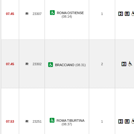
ROMA OSTIENSE
07.45
23307
1
(08.14)
07.45
23302
2
BRACCIANO
(08.31)
ROMA TIBURTINA
07.53
23251
1
(08.37)