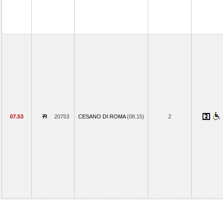
07.53
20753
CESANO DI ROMA
(08.15)
2