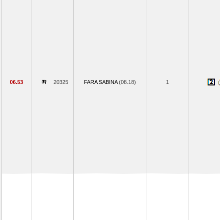
06.53
20325
FARA SABINA
(08.18)
1