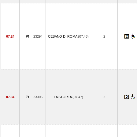
07.24
23294
CESANO DI ROMA
(07.46)
2
07.34
23306
LA STORTA
(07.47)
2