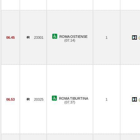
ROMA OSTIENSE
06.45
23301
1
(07.14)
ROMA TIBURTINA
06.53
20325
1
(07.37)