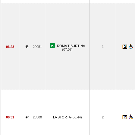
ROMA TIBURTINA
06.23
20051
1
(07.07)
06.31
23300
LA STORTA
(06.44)
2