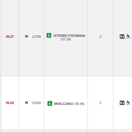
VITERBO P.ROMANA
05.27
12780
2
(07.39)
05.59
23250
2
BRACCIANO
(06.48)