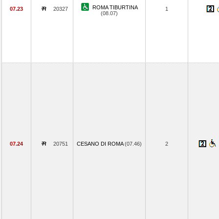
ROMA TIBURTINA
07.23
20327
1
(08.07)
07.24
20751
CESANO DI ROMA
(07.46)
2