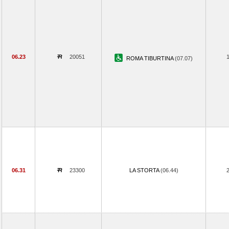
06.23
20051
ROMA TIBURTINA
(07.07)
06.31
23300
LA STORTA
(06.44)