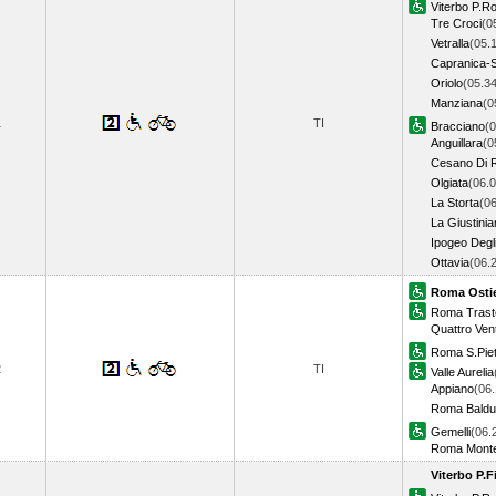
Viterbo P.
Tre Croci
(0
Vetralla
(05.
Capranica-S
Oriolo
(05.34
Manziana
(0
1
TI
Bracciano
(0
Anguillara
(0
Cesano Di
Olgiata
(06.0
La Storta
(06
La Giustini
Ipogeo Degli
Ottavia
(06.
Roma Osti
Roma Trast
Quattro Vent
Roma S.Pie
2
TI
Valle Aurelia
Appiano
(06.
Roma Baldu
Gemelli
(06.
Roma Monte
Viterbo P.F