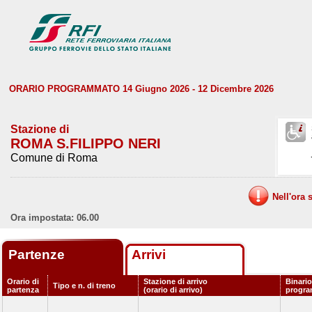
ORARIO PROGRAMMATO 14 Giugno 2026 - 12 Dicembre 2026
Stazione di
ROMA S.FILIPPO NERI
Comune di Roma
Nell'ora 
Ora impostata: 06.00
Partenze
Arrivi
Orario di
Stazione di arrivo
Binario
Tipo e n. di treno
partenza
(orario di arrivo)
progr