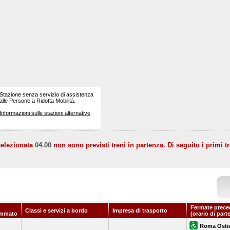
Stazione senza servizio di assistenza
alle Persone a Ridotta Mobilità.
Informazioni sulle stazioni alternative
selezionata
04.00
non sono previsti treni in partenza. Di seguito i primi tr
Fermate prece
Classi e servizi a bordo
Impresa di trasporto
ammato
(orario di part
Roma Osti