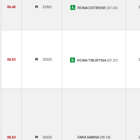
06.45
23301
ROMA OSTIENSE
(07.14)
06.53
20325
ROMA TIBURTINA
(07.37)
06.53
20325
FARA SABINA
(08.18)