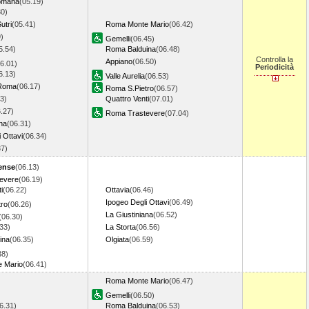
Romana
(05.19)
30)
utri
(05.41)
Roma Monte Mario
(06.42)
)
Gemelli
(06.45)
5.54)
Roma Balduina
(06.48)
Controlla la
Appiano
(06.50)
6.01)
Periodicità
6.13)
Valle Aurelia
(06.53)
 Roma
(06.17)
Roma S.Pietro
(06.57)
3)
Quattro Venti
(07.01)
.27)
Roma Trastevere
(07.04)
ana
(06.31)
 Ottavi
(06.34)
37)
ense
(06.13)
evere
(06.19)
i
(06.22)
Ottavia
(06.46)
Ipogeo Degli Ottavi
(06.49)
tro
(06.26)
La Giustiniana
(06.52)
(06.30)
33)
La Storta
(06.56)
ina
(06.35)
Olgiata
(06.59)
38)
 Mario
(06.41)
Roma Monte Mario
(06.47)
Gemelli
(06.50)
6.31)
Roma Balduina
(06.53)