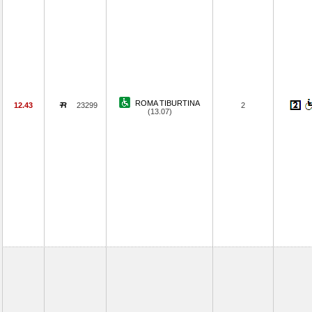
ROMA TIBURTINA
12.43
23299
2
(13.07)