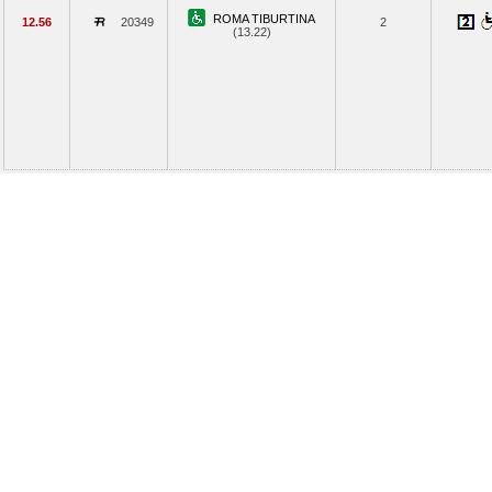
ROMA TIBURTINA
12.56
20349
2
(13.22)