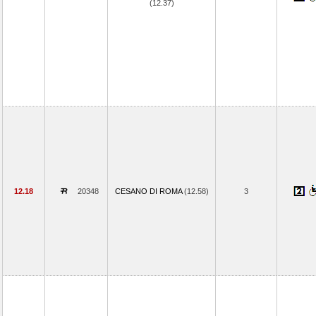
(12.37)
12.18
20348
CESANO DI ROMA
(12.58)
3