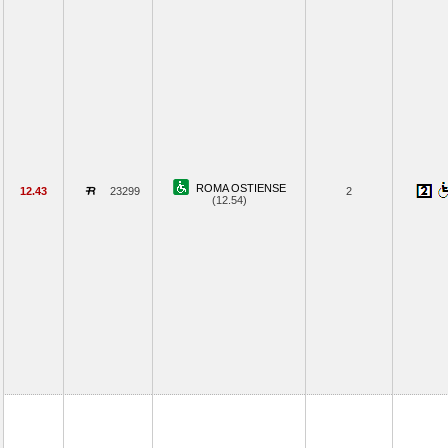
ROMA OSTIENSE
12.43
23299
2
(12.54)