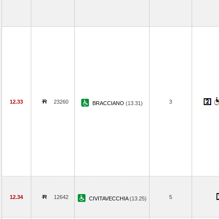
12.33
23260
3
BRACCIANO
(13.31)
12.34
12642
5
CIVITAVECCHIA
(13.25)