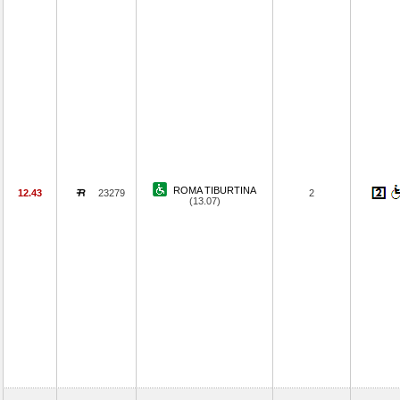
ROMA TIBURTINA
12.43
23279
2
(13.07)