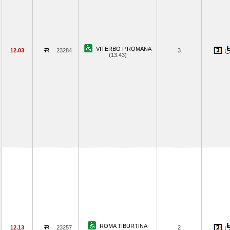
VITERBO P.ROMANA
12.03
23284
3
(13.43)
ROMA TIBURTINA
12.13
23257
2