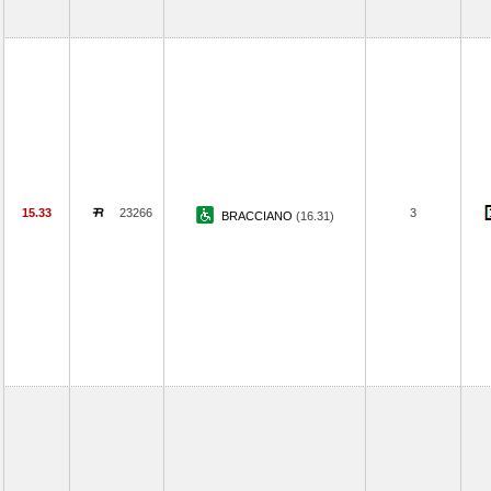
15.33
23266
3
BRACCIANO
(16.31)