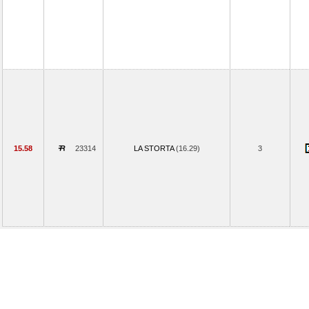
15.58
23314
LA STORTA
(16.29)
3