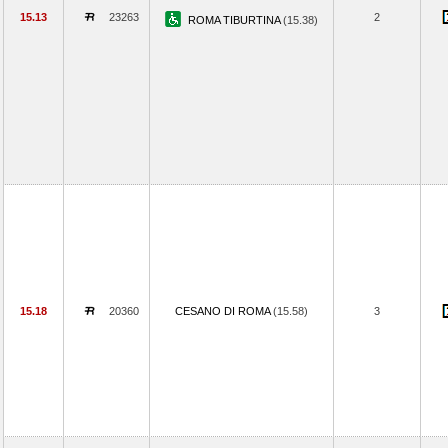
15.13
23263
2
ROMA TIBURTINA
(15.38)
15.18
20360
CESANO DI ROMA
(15.58)
3