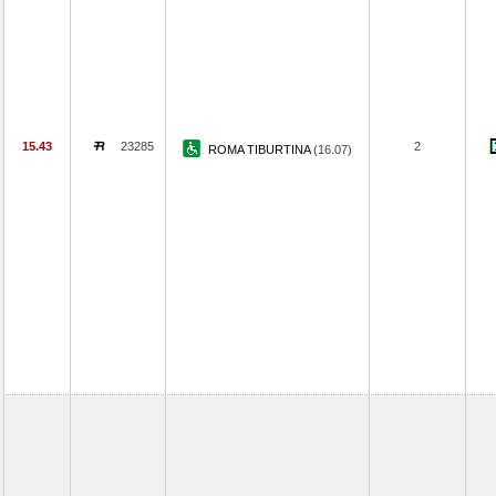
15.43
23285
2
ROMA TIBURTINA
(16.07)