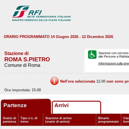
ORARIO PROGRAMMATO 14 Giugno 2026 - 12 Dicembre 2026
Stazione di
Stazione con servizio
alle Persone a Ridotta 
ROMA S.PIETRO
Informazioni sulla pre
Comune di Roma
Nell'ora selezionata
12.00
non sono prev
Ora impostata: 15.00
Partenze
Arrivi
Orario di
Tipo e n. di
Stazione di arrivo
Binario
Clas
partenza
treno
(orario di arrivo)
programmato
bor