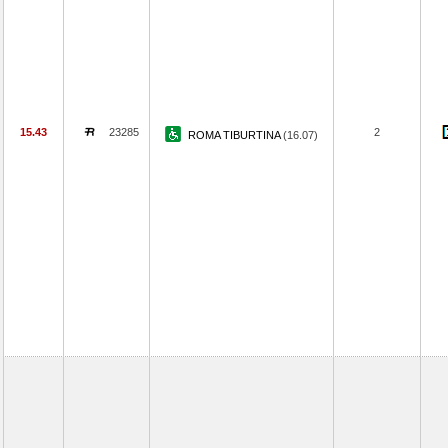
15.43
23285
2
ROMA TIBURTINA
(16.07)