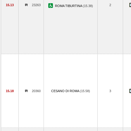
15.13
23263
2
ROMA TIBURTINA
(15.38)
15.18
20360
CESANO DI ROMA
(15.58)
3