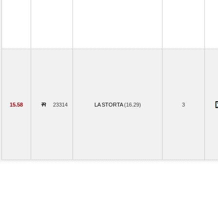
15.58
23314
LA STORTA
(16.29)
3