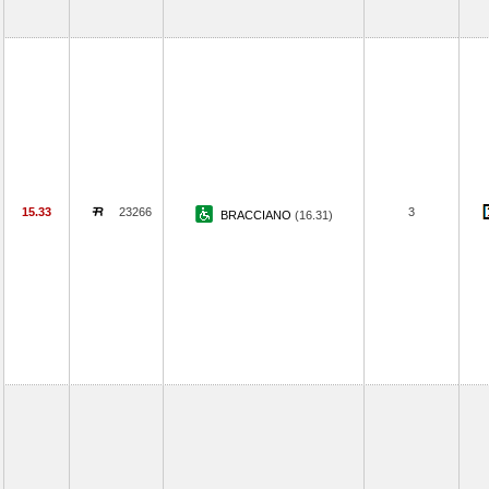
15.33
23266
3
BRACCIANO
(16.31)