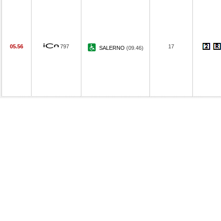
05.56
797
17
SALERNO
(09.46)