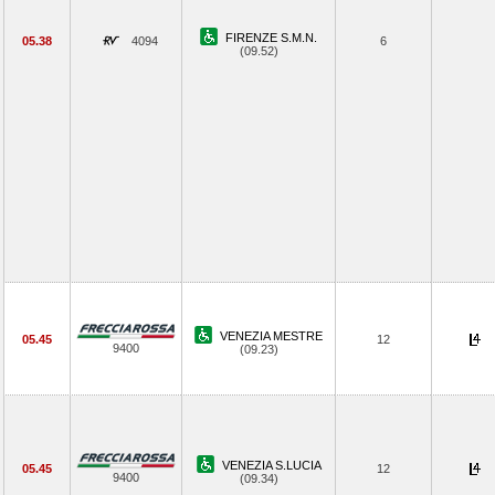
FIRENZE S.M.N.
05.38
4094
6
(09.52)
VENEZIA MESTRE
05.45
12
9400
(09.23)
VENEZIA S.LUCIA
05.45
12
9400
(09.34)