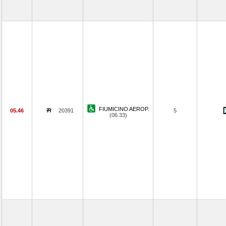
FIUMICINO AEROP.
05.46
20391
5
(06.33)