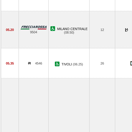
MILANO CENTRALE
05.20
12
9504
(08.50)
05.35
4546
26
TIVOLI
(06.25)