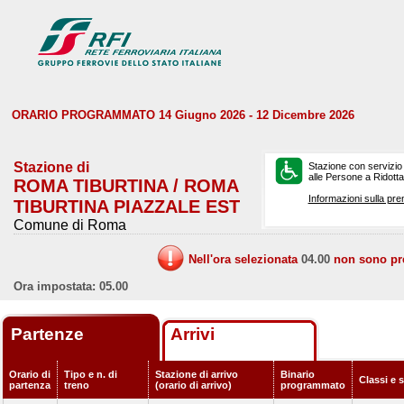
ORARIO PROGRAMMATO 14 Giugno 2026 - 12 Dicembre 2026
Stazione di
Stazione con servizio
alle Persone a Ridotta 
ROMA TIBURTINA / ROMA
Informazioni sulla pre
TIBURTINA PIAZZALE EST
Comune di Roma
Nell'ora selezionata
04.00
non sono prev
Ora impostata: 05.00
Partenze
Arrivi
Orario di
Tipo e n. di
Stazione di arrivo
Binario
Classi e 
partenza
treno
(orario di arrivo)
programmato