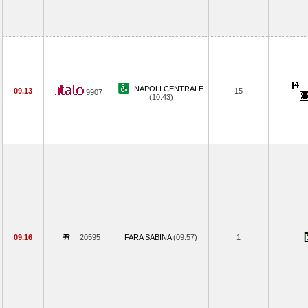
NAPOLI CENTRALE
09.13
15
9907
(10.43)
09.16
20595
FARA SABINA
(09.57)
1