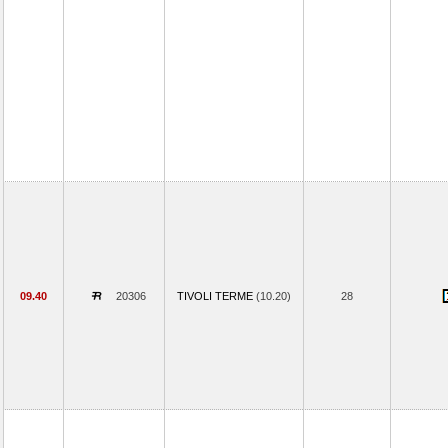
09.40
20306
TIVOLI TERME
(10.20)
28