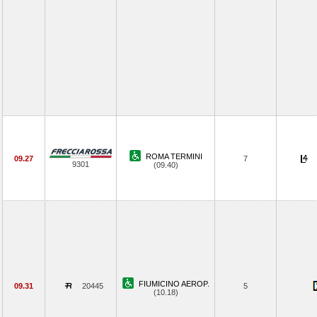
ROMA TERMINI
09.27
7
9301
(09.40)
FIUMICINO AEROP.
09.31
20445
5
(10.18)