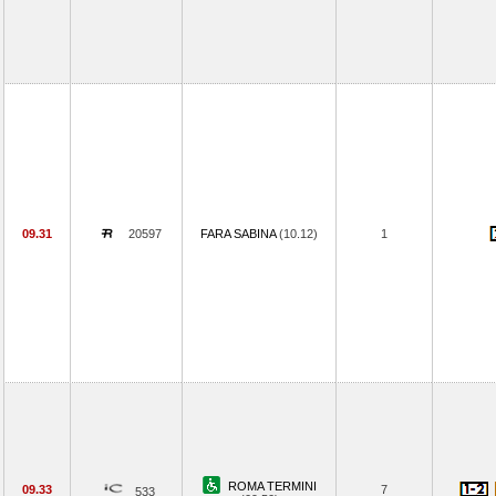
09.31
20597
FARA SABINA
(10.12)
1
ROMA TERMINI
09.33
7
533