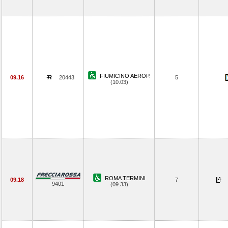
FIUMICINO AEROP.
09.16
20443
5
(10.03)
ROMA TERMINI
09.18
7
9401
(09.33)