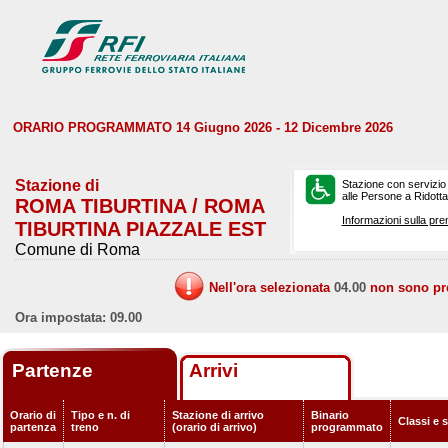
ORARIO PROGRAMMATO 14 Giugno 2026 - 12 Dicembre 2026
Stazione di
Stazione con servizio
alle Persone a Ridotta 
ROMA TIBURTINA / ROMA
Informazioni sulla pre
TIBURTINA PIAZZALE EST
Comune di Roma
Nell'ora selezionata
04.00
non sono prev
Ora impostata: 09.00
Partenze
Arrivi
Orario di
Tipo e n. di
Stazione di arrivo
Binario
Classi e 
partenza
treno
(orario di arrivo)
programmato