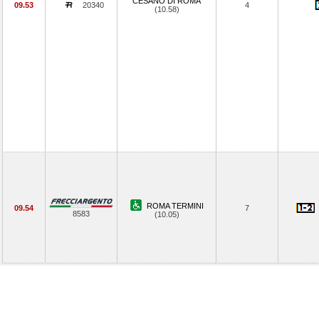
CESANO DI ROMA
09.53
20340
4
(10.58)
ROMA TERMINI
09.54
7
8583
(10.05)