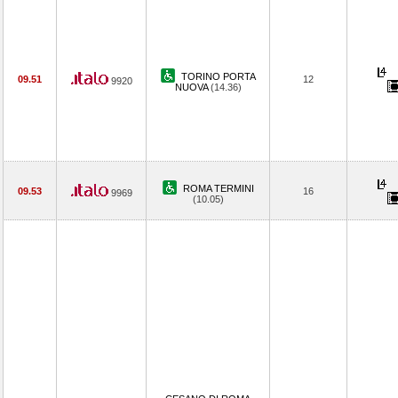
TORINO PORTA
09.51
12
9920
NUOVA
(14.36)
ROMA TERMINI
09.53
16
9969
(10.05)