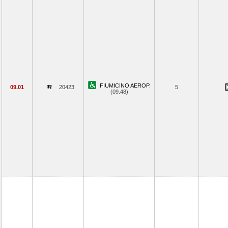
FIUMICINO AEROP.
09.01
20423
5
(09.48)