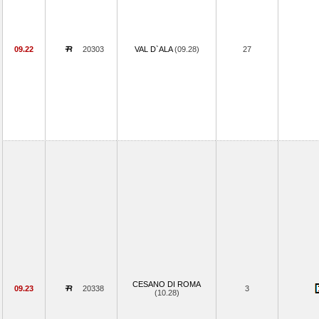
09.22
20303
VAL D`ALA
(09.28)
27
CESANO DI ROMA
09.23
20338
3
(10.28)