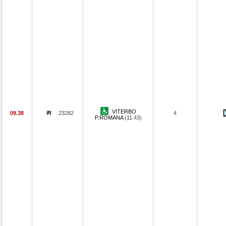
VITERBO
09.38
23282
4
P.ROMANA
(11.43)