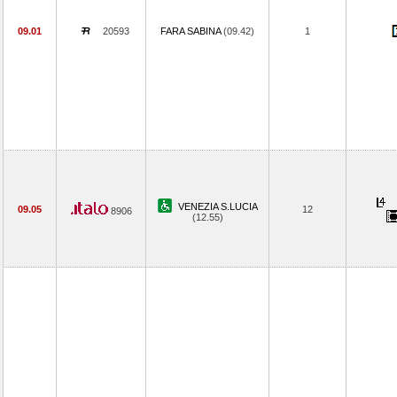
09.01
20593
FARA SABINA
(09.42)
1
VENEZIA S.LUCIA
09.05
12
8906
(12.55)