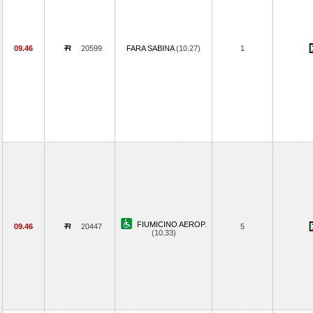
09.46
20599
FARA SABINA
(10.27)
1
FIUMICINO AEROP.
09.46
20447
5
(10.33)