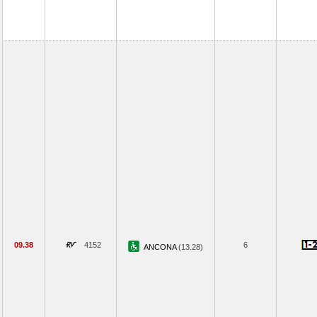
09.38
4152
6
ANCONA
(13.28)