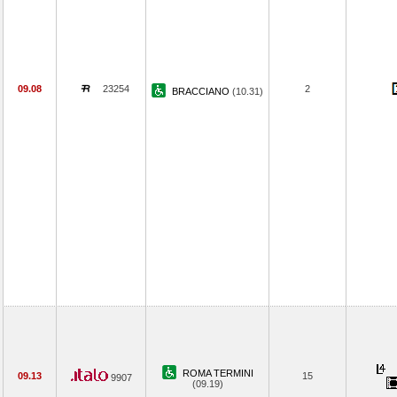
09.08
23254
2
BRACCIANO
(10.31)
ROMA TERMINI
09.13
15
9907
(09.19)