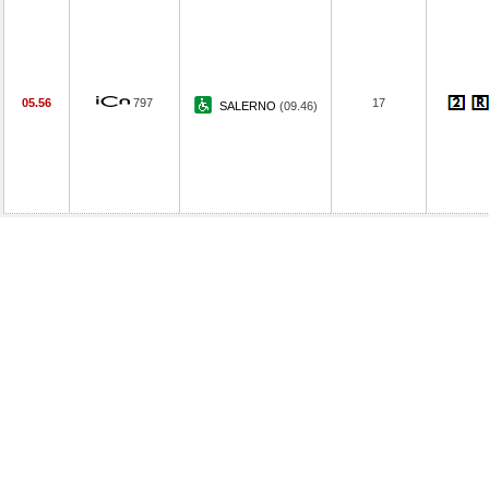
05.56
797
17
SALERNO
(09.46)