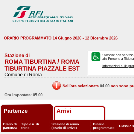
ORARIO PROGRAMMATO 14 Giugno 2026 - 12 Dicembre 2026
Stazione di
Stazione con servizio
alle Persone a Ridotta 
ROMA TIBURTINA / ROMA
Informazioni sulla pre
TIBURTINA PIAZZALE EST
Comune di Roma
Nell'ora selezionata
04.00
non sono prev
Ora impostata: 05.00
Partenze
Arrivi
Orario di
Tipo e n. di
Stazione di arrivo
Binario
Classi e 
partenza
treno
(orario di arrivo)
programmato