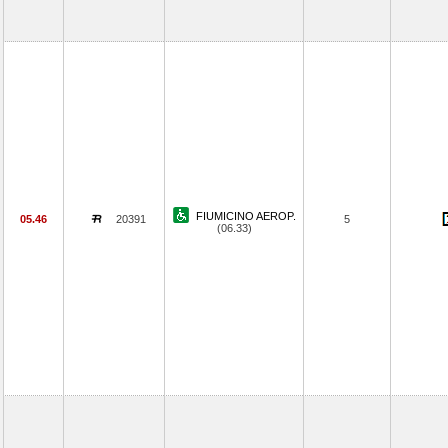
FIUMICINO AEROP.
05.46
20391
5
(06.33)