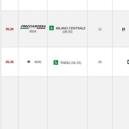
MILANO CENTRALE
05.20
12
9504
(08.50)
05.35
4546
26
TIVOLI
(06.25)