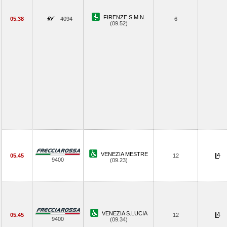
FIRENZE S.M.N.
05.38
4094
6
(09.52)
VENEZIA MESTRE
05.45
12
9400
(09.23)
VENEZIA S.LUCIA
05.45
12
9400
(09.34)