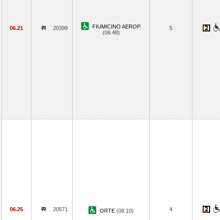
FIUMICINO AEROP.
06.21
20399
5
(06.48)
06.25
20571
4
ORTE
(08.10)