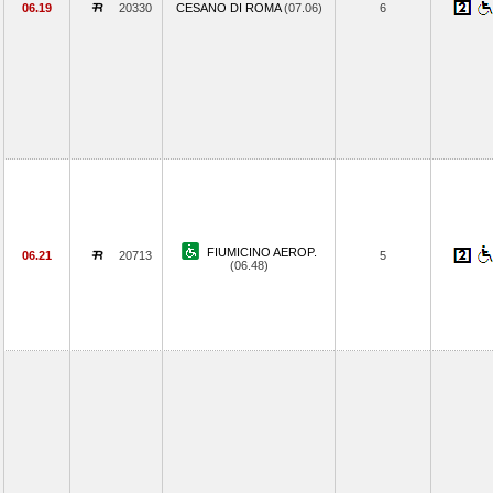
06.19
20330
CESANO DI ROMA
(07.06)
6
FIUMICINO AEROP.
06.21
20713
5
(06.48)