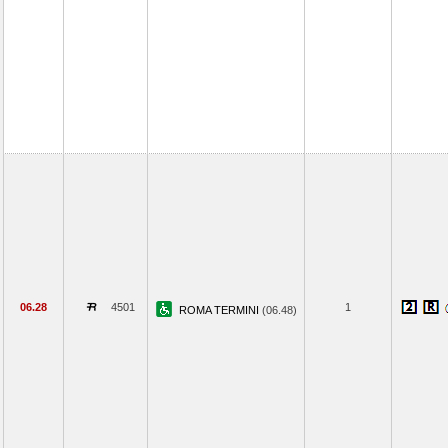
06.28
4501
1
ROMA TERMINI
(06.48)