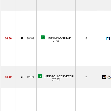
FIUMICINO AEROP.
06.36
20401
5
(07.03)
LADISPOLI-CERVETERI
06.42
12574
2
(07.25)