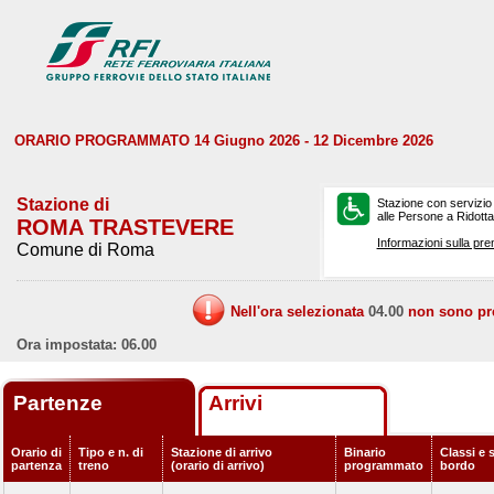
ORARIO PROGRAMMATO 14 Giugno 2026 - 12 Dicembre 2026
Stazione di
Stazione con servizio
alle Persone a Ridotta 
ROMA TRASTEVERE
Informazioni sulla pre
Comune di Roma
Nell'ora selezionata
04.00
non sono prev
Ora impostata: 06.00
Partenze
Arrivi
Orario di
Tipo e n. di
Stazione di arrivo
Binario
Classi e s
partenza
treno
(orario di arrivo)
programmato
bordo