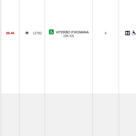
VITERBO P.ROMANA
06.44
12782
6
(08.43)