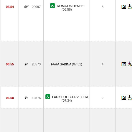
ROMA OSTIENSE
06.54
20097
3
(06.58)
06.55
20573
FARA SABINA
(07.51)
4
LADISPOLI-CERVETERI
06.58
12576
2
(07.34)