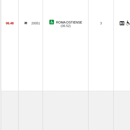
ROMA OSTIENSE
06.48
20051
3
(06.52)