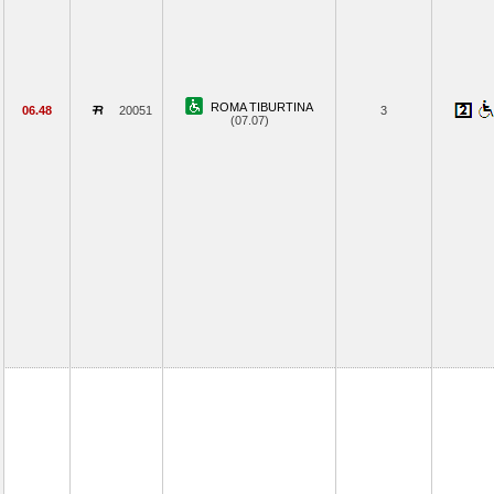
ROMA TIBURTINA
06.48
20051
3
(07.07)