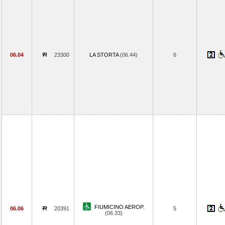
06.04
23300
LA STORTA
(06.44)
6
FIUMICINO AEROP.
06.06
20391
5
(06.33)