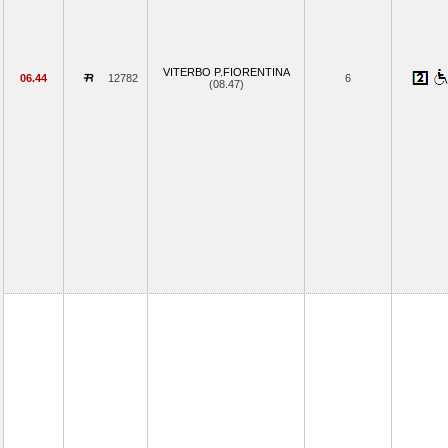
VITERBO P.FIORENTINA
06.44
12782
6
(08.47)