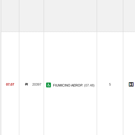
07.07
20397
5
FIUMICINO AEROP.
(07.48)