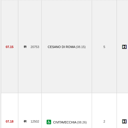
07.15
20753
CESANO DI ROMA
(08.15)
5
07.18
12502
2
CIVITAVECCHIA
(08.26)