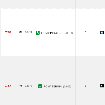
07.53
20421
5
FIUMICINO AEROP.
(08.33)
07.57
12575
1
ROMA TERMINI
(08.03)