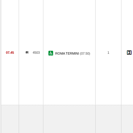
07.45
4503
1
ROMA TERMINI
(07.50)