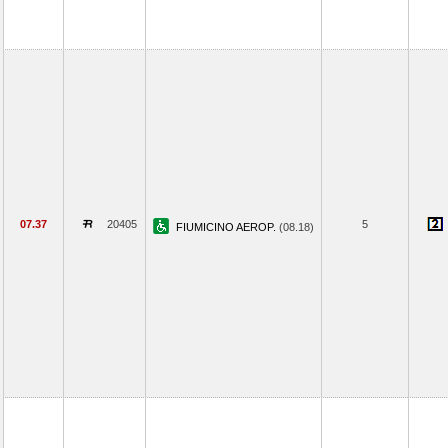
07.37
20405
5
FIUMICINO AEROP.
(08.18)