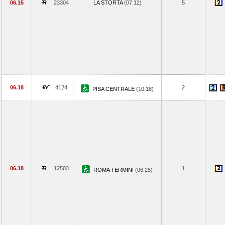
06.15
23304
LA STORTA
(07.12)
5
06.18
4124
2
PISA CENTRALE
(10.18)
06.18
12503
1
ROMA TERMINI
(06.25)