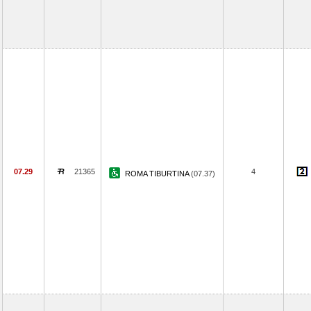
07.29
21365
4
ROMA TIBURTINA
(07.37)