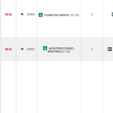
06.52
20409
5
FIUMICINO AEROP.
(07.33)
MONTEROTONDO-
06.52
20555
4
MENTANA
(07.25)