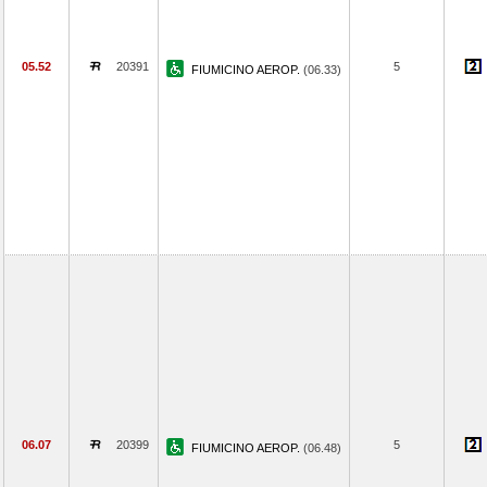
05.52
20391
5
FIUMICINO AEROP.
(06.33)
06.07
20399
5
FIUMICINO AEROP.
(06.48)