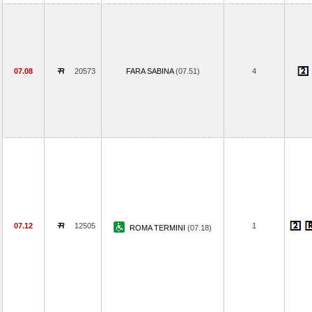
07.08
20573
FARA SABINA
(07.51)
4
07.12
12505
1
ROMA TERMINI
(07.18)