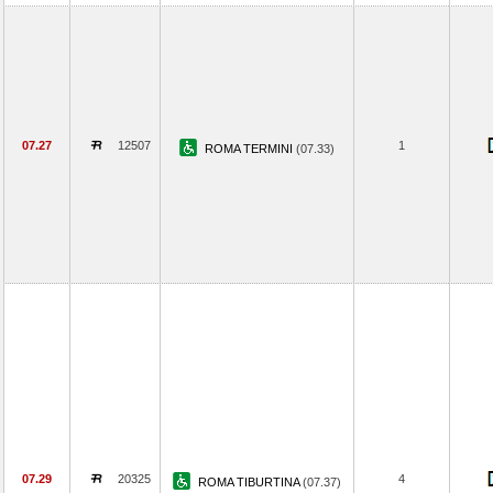
07.27
12507
1
ROMA TERMINI
(07.33)
07.29
20325
4
ROMA TIBURTINA
(07.37)