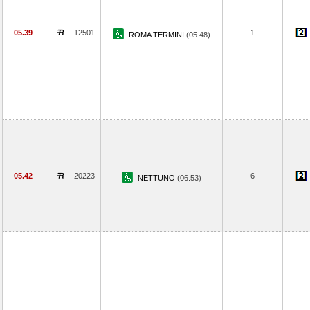
05.39
12501
1
ROMA TERMINI
(05.48)
05.42
20223
6
NETTUNO
(06.53)