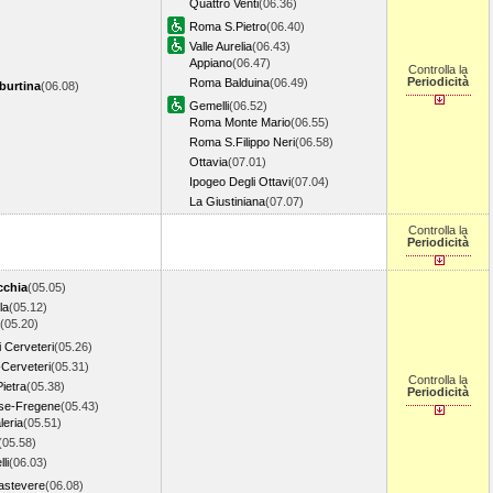
Quattro Venti
(06.36)
Roma S.Pietro
(06.40)
Valle Aurelia
(06.43)
Appiano
(06.47)
Controlla la
Periodicità
Roma Balduina
(06.49)
burtina
(06.08)
Gemelli
(06.52)
Roma Monte Mario
(06.55)
Roma S.Filippo Neri
(06.58)
Ottavia
(07.01)
Ipogeo Degli Ottavi
(07.04)
La Giustiniana
(07.07)
Controlla la
Periodicità
cchia
(05.05)
la
(05.12)
(05.20)
 Cerveteri
(05.26)
-Cerveteri
(05.31)
Controlla la
Pietra
(05.38)
Periodicità
se-Fregene
(05.43)
leria
(05.51)
(05.58)
li
(06.03)
astevere
(06.08)