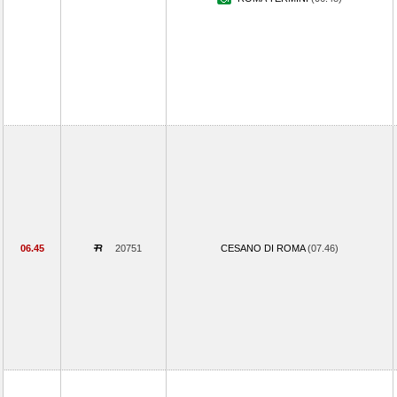
06.45
20751
CESANO DI ROMA
(07.46)