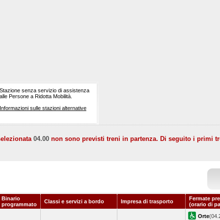
Stazione senza servizio di assistenza
alle Persone a Ridotta Mobilità.
Informazioni sulle stazioni alternative
selezionata
04.00
non sono previsti treni in partenza. Di seguito i primi tr
Binario
Fermate pre
Classi e servizi a bordo
Impresa di trasporto
programmato
(orario di p
Orte
(04.