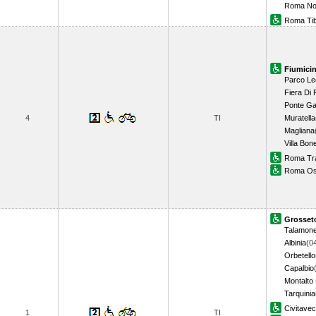
Roma No
Roma Tib
Fiumici
Parco Le
Fiera Di
Ponte Ga
4
TI
Muratella
Magliana
Villa Bonel
Roma Tr
Roma Os
Grosset
Talamon
Albinia
(0
Orbetello
Capalbio
Montalto 
Tarquinia
Civitavec
1
TI