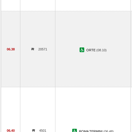
06.38
20571
ORTE
(08.10)
06.40
4501
ROMA TERMINI
(06.48)