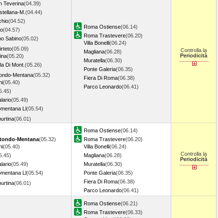
n Teverina
(04.39)
stellana-M.
(04.44)
chio
(04.52)
Roma Ostiense
(06.14)
no
(04.57)
Roma Trastevere
(06.20)
o Sabino
(05.02)
Villa Bonelli
(06.24)
rteto
(05.09)
Controlla la
Magliana
(06.28)
Periodicità
ina
(05.20)
Muratella
(06.30)
la Di Mont.
(05.26)
Ponte Galeria
(06.35)
tondo-Mentana
(05.32)
Fiera Di Roma
(06.38)
ni
(05.40)
Parco Leonardo
(06.41)
5.45)
lario
(05.49)
mentana Ll
(05.54)
urtina
(06.01)
Roma Ostiense
(06.14)
tondo-Mentana
(05.32)
Roma Trastevere
(06.20)
ni
(05.40)
Villa Bonelli
(06.24)
Controlla la
5.45)
Magliana
(06.28)
Periodicità
lario
(05.49)
Muratella
(06.30)
mentana Ll
(05.54)
Ponte Galeria
(06.35)
Fiera Di Roma
(06.38)
urtina
(06.01)
Parco Leonardo
(06.41)
Roma Ostiense
(06.21)
Roma Trastevere
(06.33)