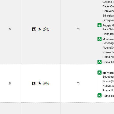
Gallese I
Civita Ca
Collevec
Stimiglia
Gavignan
Poggio Mi
5
TI
Fara Sab
Piana Bel
Montero
Settebag
Fidene
(0
Nuovo Sa
Roma No
Roma Tib
Montero
Settebag
Fidene
(0
5
TI
Nuovo Sa
Roma No
Roma Tib