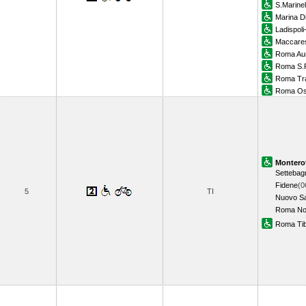
S.Marinel
Marina Di
Ladispoli
Maccare
Roma Aur
Roma S.P
Roma Tr
Roma Os
Montero
Settebag
Fidene
(0
5
TI
Nuovo Sa
Roma No
Roma Tib