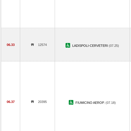
06.33
12574
LADISPOLI-CERVETERI
(07.25)
06.37
20395
FIUMICINO AEROP.
(07.18)