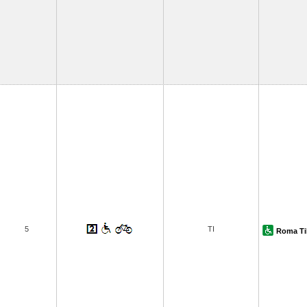
5
TI
Roma Ti