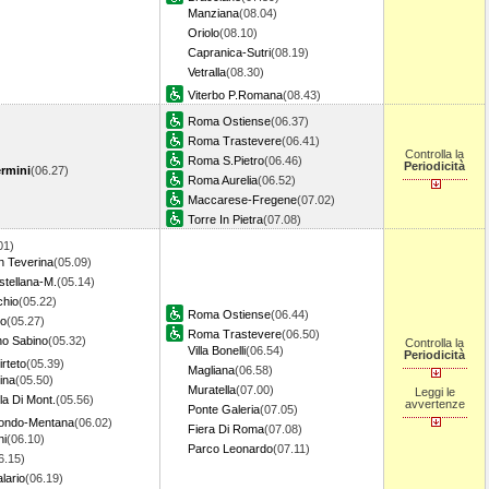
Manziana
(08.04)
Oriolo
(08.10)
Capranica-Sutri
(08.19)
Vetralla
(08.30)
Viterbo P.Romana
(08.43)
Roma Ostiense
(06.37)
Roma Trastevere
(06.41)
Controlla la
Roma S.Pietro
(06.46)
Periodicità
rmini
(06.27)
Roma Aurelia
(06.52)
Maccarese-Fregene
(07.02)
Torre In Pietra
(07.08)
01)
n Teverina
(05.09)
stellana-M.
(05.14)
chio
(05.22)
Roma Ostiense
(06.44)
no
(05.27)
Roma Trastevere
(06.50)
o Sabino
(05.32)
Controlla la
Villa Bonelli
(06.54)
Periodicità
rteto
(05.39)
Magliana
(06.58)
ina
(05.50)
Muratella
(07.00)
Leggi le
la Di Mont.
(05.56)
avvertenze
Ponte Galeria
(07.05)
tondo-Mentana
(06.02)
Fiera Di Roma
(07.08)
ni
(06.10)
Parco Leonardo
(07.11)
6.15)
lario
(06.19)