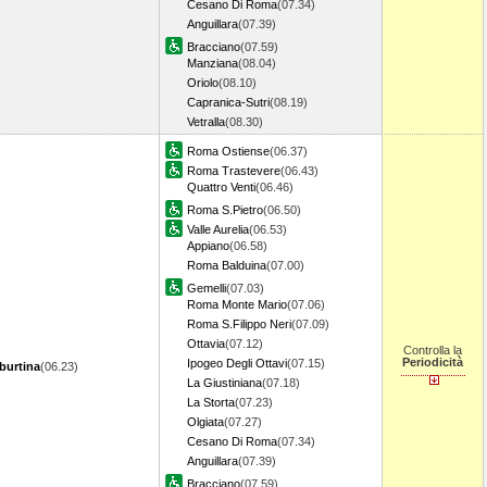
Cesano Di Roma
(07.34)
Anguillara
(07.39)
Bracciano
(07.59)
Manziana
(08.04)
Oriolo
(08.10)
Capranica-Sutri
(08.19)
Vetralla
(08.30)
Roma Ostiense
(06.37)
Roma Trastevere
(06.43)
Quattro Venti
(06.46)
Roma S.Pietro
(06.50)
Valle Aurelia
(06.53)
Appiano
(06.58)
Roma Balduina
(07.00)
Gemelli
(07.03)
Roma Monte Mario
(07.06)
Roma S.Filippo Neri
(07.09)
Ottavia
(07.12)
Controlla la
Periodicità
Ipogeo Degli Ottavi
(07.15)
burtina
(06.23)
La Giustiniana
(07.18)
La Storta
(07.23)
Olgiata
(07.27)
Cesano Di Roma
(07.34)
Anguillara
(07.39)
Bracciano
(07.59)