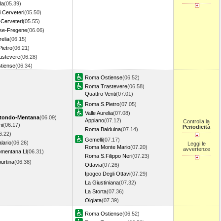
la
(05.39)
 Cerveteri
(05.50)
-Cerveteri
(05.55)
se-Fregene
(06.06)
elia
(06.15)
ietro
(06.21)
astevere
(06.28)
tiense
(06.34)
Roma Ostiense
(06.52)
Roma Trastevere
(06.58)
Quattro Venti
(07.01)
Roma S.Pietro
(07.05)
Valle Aurelia
(07.08)
tondo-Mentana
(06.09)
Appiano
(07.12)
Controlla la
ni
(06.17)
Periodicità
Roma Balduina
(07.14)
6.22)
Gemelli
(07.17)
lario
(06.26)
Leggi le
Roma Monte Mario
(07.20)
avvertenze
mentana Ll
(06.31)
Roma S.Filippo Neri
(07.23)
urtina
(06.38)
Ottavia
(07.26)
Ipogeo Degli Ottavi
(07.29)
La Giustiniana
(07.32)
La Storta
(07.36)
Olgiata
(07.39)
Roma Ostiense
(06.52)