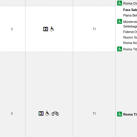
Roma Os
Fara Sa
Piana Bel
Montero
Settebag
5
TI
Fidene
(0
Nuovo Sa
Roma No
Roma Tib
5
TI
Roma Ti