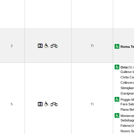
2
TI
Roma Te
Orte
(05.
Gallese I
Civita Ca
Collevec
Stimiglia
Gavignan
Poggio Mi
5
TI
Fara Sab
Piana Bel
Montero
Settebag
Fidene
(0
Nuovo Sa