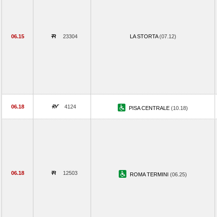
06.15
23304
LA STORTA
(07.12)
06.18
4124
PISA CENTRALE
(10.18)
06.18
12503
ROMA TERMINI
(06.25)