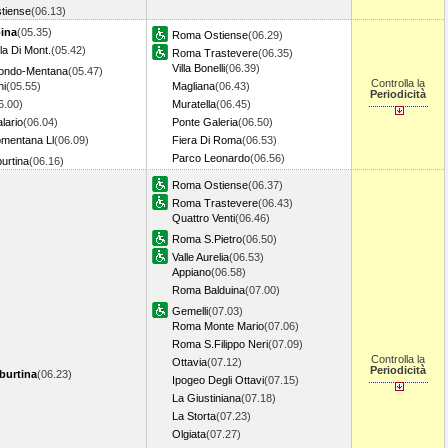
tiense
(06.13)
bina
(05.35)
Roma Ostiense
(06.29)
la Di Mont.
(05.42)
Roma Trastevere
(06.35)
Villa Bonelli
(06.39)
tondo-Mentana
(05.47)
Controlla la
ni
(05.55)
Magliana
(06.43)
Periodicità
6.00)
Muratella
(06.45)
lario
(06.04)
Ponte Galeria
(06.50)
mentana Ll
(06.09)
Fiera Di Roma
(06.53)
Parco Leonardo
(06.56)
urtina
(06.16)
Roma Ostiense
(06.37)
Roma Trastevere
(06.43)
Quattro Venti
(06.46)
Roma S.Pietro
(06.50)
Valle Aurelia
(06.53)
Appiano
(06.58)
Roma Balduina
(07.00)
Gemelli
(07.03)
Roma Monte Mario
(07.06)
Roma S.Filippo Neri
(07.09)
Controlla la
Ottavia
(07.12)
Periodicità
burtina
(06.23)
Ipogeo Degli Ottavi
(07.15)
La Giustiniana
(07.18)
La Storta
(07.23)
Olgiata
(07.27)