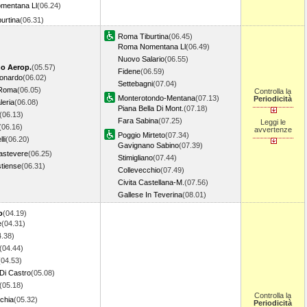
mentana Ll
(06.24)
urtina
(06.31)
Roma Tiburtina
(06.45)
Roma Nomentana Ll
(06.49)
Nuovo Salario
(06.55)
no Aerop.
(05.57)
Fidene
(06.59)
onardo
(06.02)
Settebagni
(07.04)
 Roma
(06.05)
Controlla la
Monterotondo-Mentana
(07.13)
Periodicità
leria
(06.08)
Piana Bella Di Mont.
(07.18)
(06.13)
Fara Sabina
(07.25)
Leggi le
(06.16)
avvertenze
Poggio Mirteto
(07.34)
li
(06.20)
Gavignano Sabino
(07.39)
astevere
(06.25)
Stimigliano
(07.44)
tiense
(06.31)
Collevecchio
(07.49)
Civita Castellana-M.
(07.56)
Gallese In Teverina
(08.01)
o
(04.19)
e
(04.31)
4.38)
(04.44)
(04.53)
Di Castro
(05.08)
(05.18)
Controlla la
chia
(05.32)
Periodicità