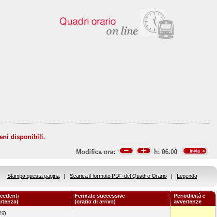
eni disponibili.
Modifica ora:
h:
06.00
Stampa questa pagina
|
Scarica il formato PDF del Quadro Orario
|
Legenda
cedenti
Fermate successive
Periodicità e
artenza)
(orario di arrivo)
avvertenze
29)