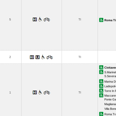
5
TI
Roma Ti
2
TI
Civitave
S.Marinel
S.Severa
Marina Di
Ladispoli
Torre In 
1
TI
Maccare
Ponte Ga
Magliana
Villa Bonel
Roma Tr