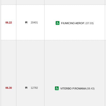
06.22
20401
FIUMICINO AEROP.
(07.03)
06.30
12782
VITERBO P.ROMANA
(08.43)