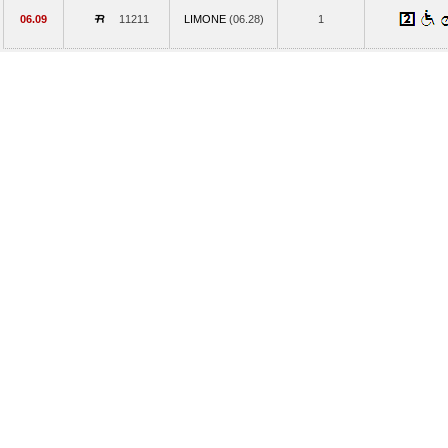
06.09
11211
LIMONE
(06.28)
1