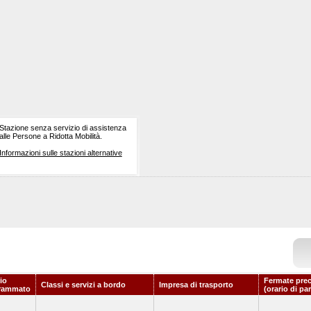
Stazione senza servizio di assistenza
alle Persone a Ridotta Mobilità.
Informazioni sulle stazioni alternative
io
Fermate prec
Classi e servizi a bordo
Impresa di trasporto
rammato
(orario di pa