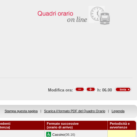
Modifica ora:
h:
06.00
Stampa questa pagina
|
Scarica il formato PDF del Quadro Orario
|
Legenda
edenti
Fermate successive
Periodicità e
rtenza)
(orario di arrivo)
avvertenze
Cassino
(06.16)