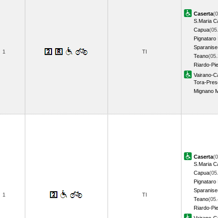
Caserta
(0
S.Maria C
Capua
(05
Pignataro
Sparanise
1
TI
Teano
(05.
Riardo-Pi
Vairano-Ca
Tora-Pre
Mignano M
Caserta
(0
S.Maria C
Capua
(05
Pignataro
Sparanise
1
TI
Teano
(05.
Riardo-Pi