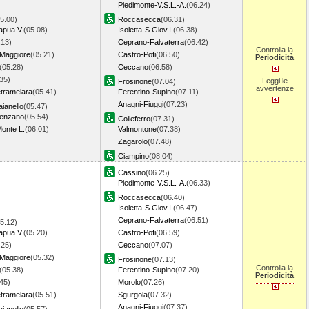
Piedimonte-V.S.L.-A.
(06.24)
5.00)
Roccasecca
(06.31)
apua V.
(05.08)
Isoletta-S.Giov.I.
(06.38)
.13)
Ceprano-Falvaterra
(06.42)
Controlla la
 Maggiore
(05.21)
Castro-Pofi
(06.50)
Periodicità
(05.28)
Ceccano
(06.58)
35)
Leggi le
Frosinone
(07.04)
avvertenze
etramelara
(05.41)
Ferentino-Supino
(07.11)
Anagni-Fiuggi
(07.23)
ianello
(05.47)
senzano
(05.54)
Colleferro
(07.31)
onte L.
(06.01)
Valmontone
(07.38)
Zagarolo
(07.48)
Ciampino
(08.04)
Cassino
(06.25)
Piedimonte-V.S.L.-A.
(06.33)
Roccasecca
(06.40)
Isoletta-S.Giov.I.
(06.47)
Ceprano-Falvaterra
(06.51)
5.12)
apua V.
(05.20)
Castro-Pofi
(06.59)
.25)
Ceccano
(07.07)
 Maggiore
(05.32)
Frosinone
(07.13)
Controlla la
(05.38)
Ferentino-Supino
(07.20)
Periodicità
45)
Morolo
(07.26)
etramelara
(05.51)
Sgurgola
(07.32)
Anagni-Fiuggi
(07.37)