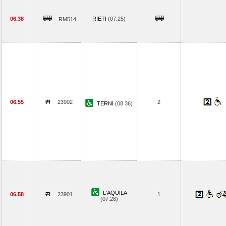
06.38
RIETI
(07.25)
RM514
06.55
23902
2
TERNI
(08.36)
L'AQUILA
06.58
23901
1
(07.28)