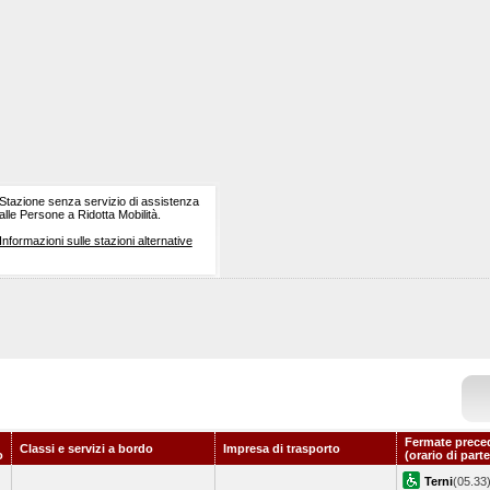
Stazione senza servizio di assistenza
alle Persone a Ridotta Mobilità.
Informazioni sulle stazioni alternative
Fermate prece
Classi e servizi a bordo
Impresa di trasporto
o
(orario di part
Terni
(05.33