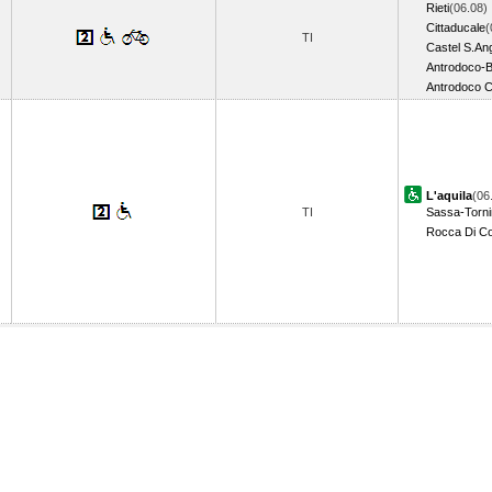
Rieti
(06.08)
Cittaducale
(
TI
Castel S.An
Antrodoco-B
Antrodoco C
L'aquila
(06
TI
Sassa-Torn
Rocca Di C