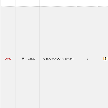
06.00
22820
GENOVA VOLTRI
(07.34)
2