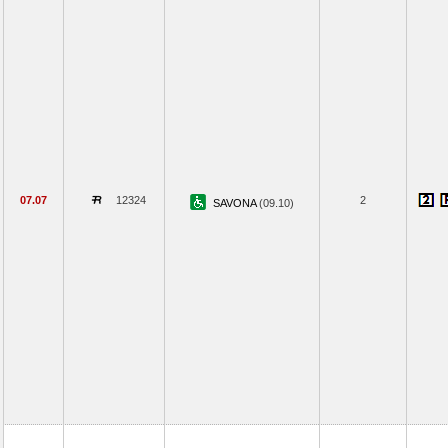
07.07
12324
2
SAVONA
(09.10)