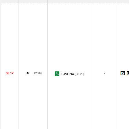
06.17
12316
2
SAVONA
(08.20)