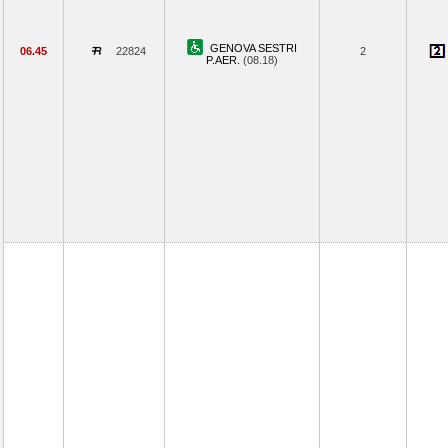
GENOVA SESTRI
06.45
22824
2
P.AER.
(08.18)