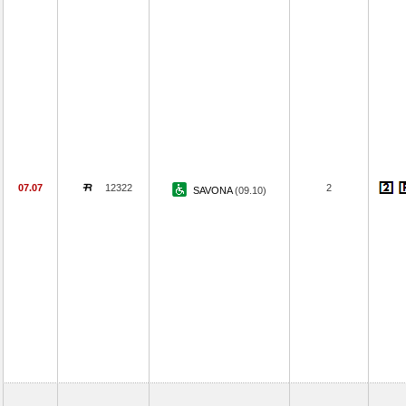
07.07
12322
2
SAVONA
(09.10)