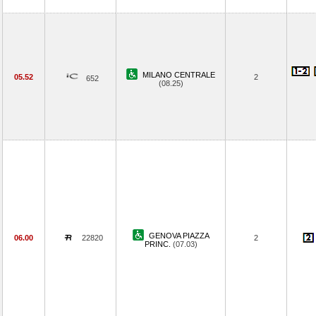
MILANO CENTRALE
05.52
2
652
(08.25)
GENOVA PIAZZA
06.00
22820
2
PRINC.
(07.03)