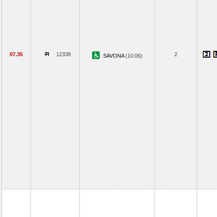
07.35
12338
2
SAVONA
(10.06)