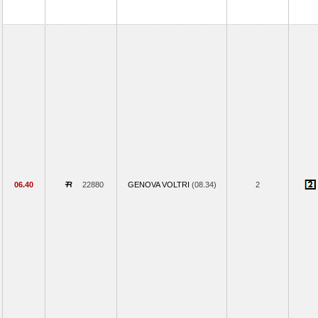
06.40
22880
GENOVA VOLTRI
(08.34)
2