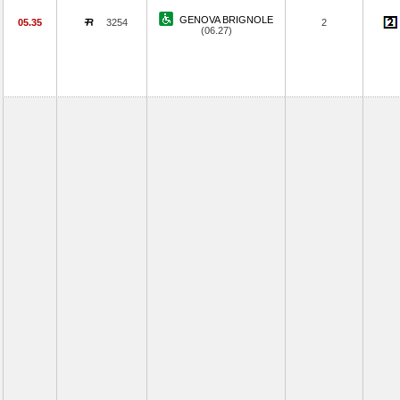
GENOVA BRIGNOLE
05.35
3254
2
(06.27)