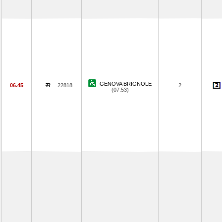
GENOVA BRIGNOLE
06.45
22818
2
(07.53)