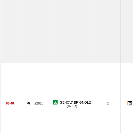
GENOVA BRIGNOLE
06.40
22818
2
(07.53)