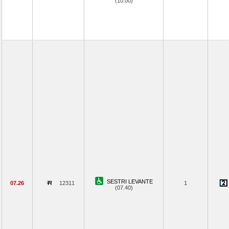
(10.00)
SESTRI LEVANTE
07.26
12311
1
(07.40)