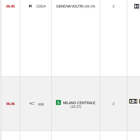
06.45
22824
GENOVA VOLTRI
(08.34)
2
MILANO CENTRALE
06.46
2
658
(10.27)