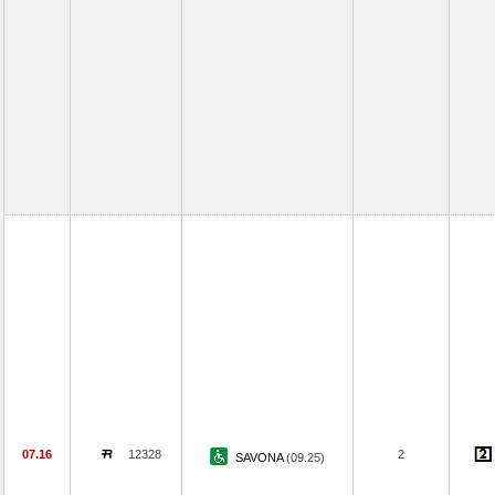
07.16
12328
2
SAVONA
(09.25)