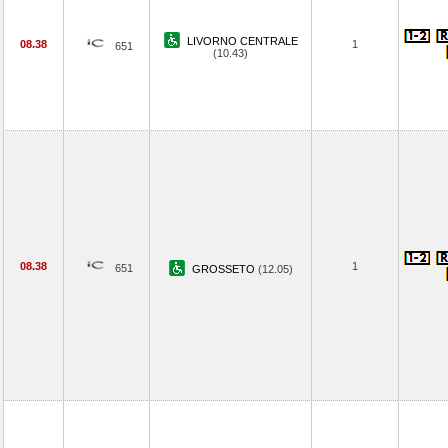
LIVORNO CENTRALE
08.38
1
651
(10.43)
08.38
1
651
GROSSETO
(12.05)