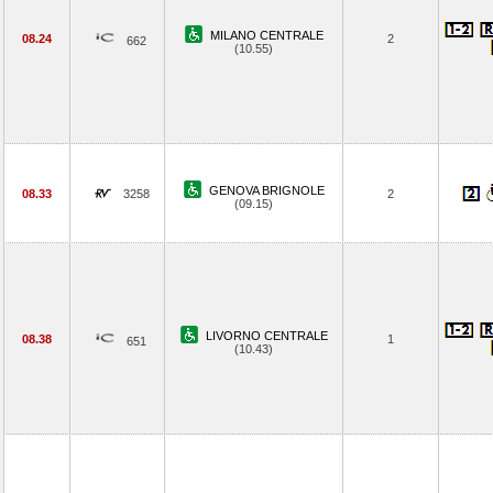
MILANO CENTRALE
08.24
2
662
(10.55)
GENOVA BRIGNOLE
08.33
3258
2
(09.15)
LIVORNO CENTRALE
08.38
1
651
(10.43)