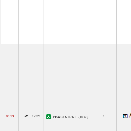
08.13
12321
1
PISA CENTRALE
(10.43)