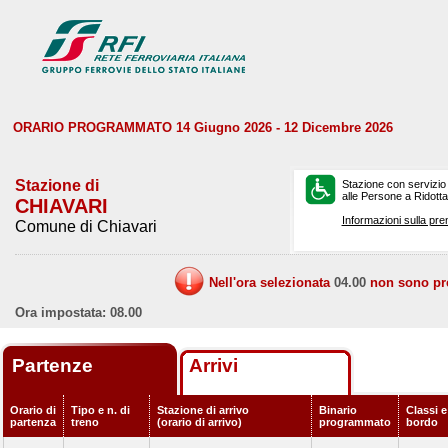
ORARIO PROGRAMMATO 14 Giugno 2026 - 12 Dicembre 2026
Stazione di
Stazione con servizio
alle Persone a Ridotta 
CHIAVARI
Informazioni sulla pre
Comune di Chiavari
Nell'ora selezionata
04.00
non sono prev
Ora impostata: 08.00
Partenze
Arrivi
Orario di
Tipo e n. di
Stazione di arrivo
Binario
Classi e
partenza
treno
(orario di arrivo)
programmato
bordo