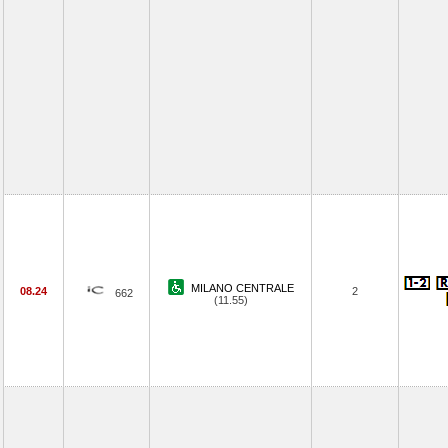
MILANO CENTRALE
08.24
2
662
(11.55)