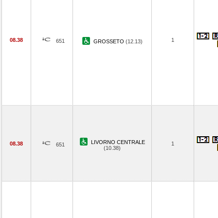
08.38
1
651
GROSSETO
(12.13)
LIVORNO CENTRALE
08.38
1
651
(10.38)