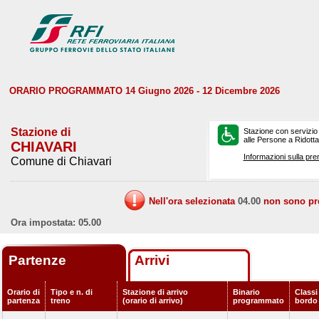
ORARIO PROGRAMMATO 14 Giugno 2026 - 12 Dicembre 2026
Stazione di
Stazione con servizio
alle Persone a Ridotta 
CHIAVARI
Informazioni sulla pre
Comune di Chiavari
Nell'ora selezionata
04.00
non sono prev
Ora impostata: 05.00
Partenze
Arrivi
Orario di
Tipo e n. di
Stazione di arrivo
Binario
Classi 
partenza
treno
(orario di arrivo)
programmato
bordo