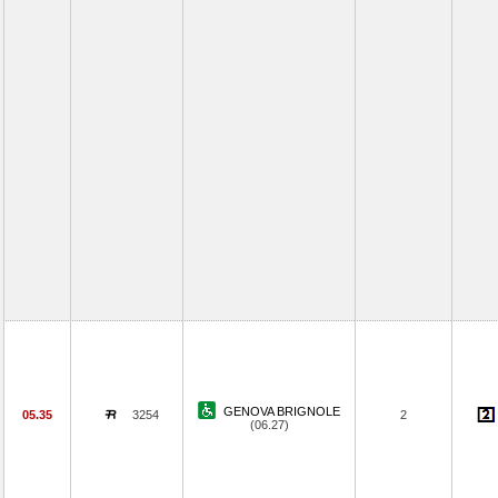
GENOVA BRIGNOLE
05.35
3254
2
(06.27)