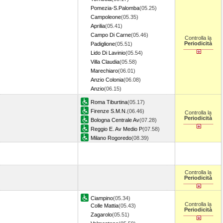
Pomezia-S.Palomba
(05.25)
Campoleone
(05.35)
Aprilia
(05.41)
Campo Di Carne
(05.46)
Controlla la
Periodicità
Padiglione
(05.51)
Lido Di Lavinio
(05.54)
Villa Claudia
(05.58)
Marechiaro
(06.01)
Anzio Colonia
(06.08)
Anzio
(06.15)
Roma Tiburtina
(05.17)
Firenze S.M.N.
(06.46)
Controlla la
Periodicità
Bologna Centrale Av
(07.28)
Reggio E. Av Medio P
(07.58)
Milano Rogoredo
(08.39)
Controlla la
Periodicità
Ciampino
(05.34)
Controlla la
Colle Mattia
(05.43)
Periodicità
Zagarolo
(05.51)