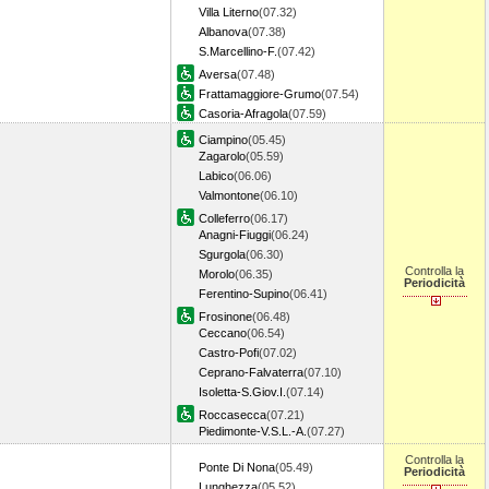
Villa Literno
(07.32)
Albanova
(07.38)
S.Marcellino-F.
(07.42)
Aversa
(07.48)
Frattamaggiore-Grumo
(07.54)
Casoria-Afragola
(07.59)
Ciampino
(05.45)
Zagarolo
(05.59)
Labico
(06.06)
Valmontone
(06.10)
Colleferro
(06.17)
Anagni-Fiuggi
(06.24)
Sgurgola
(06.30)
Controlla la
Morolo
(06.35)
Periodicità
Ferentino-Supino
(06.41)
Frosinone
(06.48)
Ceccano
(06.54)
Castro-Pofi
(07.02)
Ceprano-Falvaterra
(07.10)
Isoletta-S.Giov.I.
(07.14)
Roccasecca
(07.21)
Piedimonte-V.S.L.-A.
(07.27)
Controlla la
Ponte Di Nona
(05.49)
Periodicità
Lunghezza
(05.52)