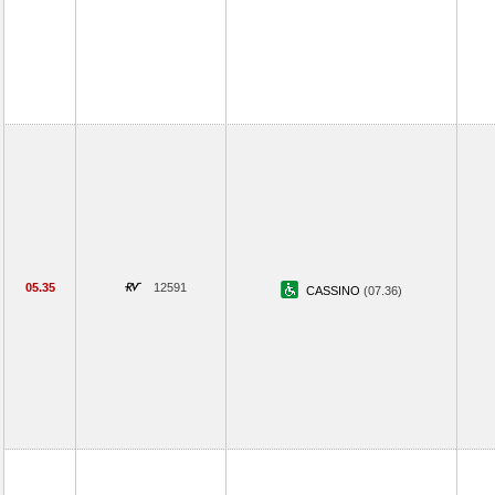
05.35
12591
CASSINO
(07.36)