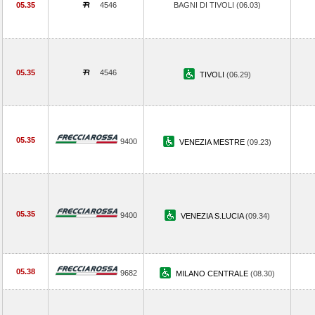
05.35
4546
BAGNI DI TIVOLI (06.03)
05.35
4546
TIVOLI
(06.29)
05.35
9400
VENEZIA MESTRE
(09.23)
05.35
9400
VENEZIA S.LUCIA
(09.34)
05.38
9682
MILANO CENTRALE
(08.30)