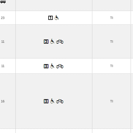
23
TI
11
TI
11
TI
16
TI