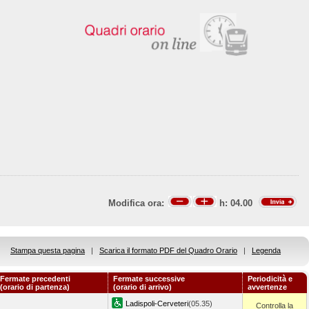
Modifica ora:
h:
04.00
Stampa questa pagina
|
Scarica il formato PDF del Quadro Orario
|
Legenda
Fermate precedenti
Fermate successive
Periodicità e
(orario di partenza)
(orario di arrivo)
avvertenze
Ladispoli-Cerveteri
(05.35)
Controlla la