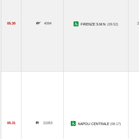
05.30
4094
2
FIRENZE S.M.N.
(09.52)
05.31
21053
NAPOLI CENTRALE
(08.17)