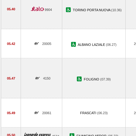
05.40
9904
TORINO PORTA NUOVA
(10.36)
05.42
20005
2
ALBANO LAZIALE
(06.27)
05.47
4150
FOLIGNO
(07.39)
05.49
20061
FRASCATI
(06.23)
2
05.50