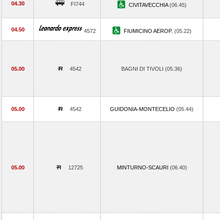
04.30
FI744
CIVITAVECCHIA
(06.45)
04.50
4572
FIUMICINO AEROP.
(05.22)
05.00
4542
BAGNI DI TIVOLI (05.36)
05.00
4542
GUIDONIA-MONTECELIO
(05.44)
05.00
12725
MINTURNO-SCAURI
(06.40)