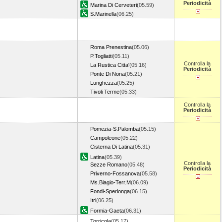
Periodicità
Marina Di Cerveteri
(05.59)
S.Marinella
(06.25)
Roma Prenestina
(05.06)
P.Togliatti
(05.11)
Controlla la
La Rustica Citta'
(05.16)
Periodicità
Ponte Di Nona
(05.21)
Lunghezza
(05.25)
Tivoli Terme
(05.33)
Controlla la
Periodicità
Pomezia-S.Palomba
(05.15)
Campoleone
(05.22)
Cisterna Di Latina
(05.31)
Latina
(05.39)
Controlla la
Sezze Romano
(05.48)
Periodicità
Priverno-Fossanova
(05.58)
Ms.Biagio-Terr.M
(06.09)
Fondi-Sperlonga
(06.15)
Itri
(06.25)
Formia-Gaeta
(06.31)
Torricola
(05.17)