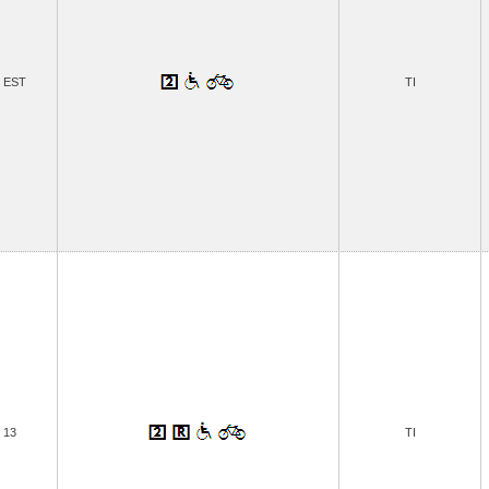
 EST
TI
13
TI