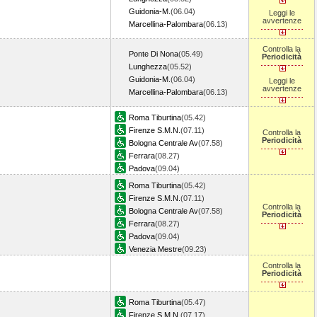
Guidonia-M.
(06.04)
Leggi le
avvertenze
Marcellina-Palombara
(06.13)
Controlla la
Ponte Di Nona
(05.49)
Periodicità
Lunghezza
(05.52)
Guidonia-M.
(06.04)
Leggi le
avvertenze
Marcellina-Palombara
(06.13)
Roma Tiburtina
(05.42)
Firenze S.M.N.
(07.11)
Controlla la
Periodicità
Bologna Centrale Av
(07.58)
Ferrara
(08.27)
Padova
(09.04)
Roma Tiburtina
(05.42)
Firenze S.M.N.
(07.11)
Controlla la
Bologna Centrale Av
(07.58)
Periodicità
Ferrara
(08.27)
Padova
(09.04)
Venezia Mestre
(09.23)
Controlla la
Periodicità
Roma Tiburtina
(05.47)
Firenze S.M.N.
(07.17)