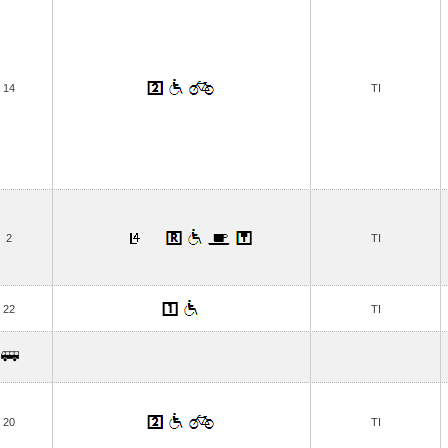
14
TI
2
TI
22
TI
20
TI