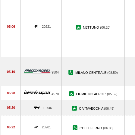
05.06
20221
NETTUNO
(06.20)
05.10
9504
MILANO CENTRALE
(08.50)
05.20
4570
FIUMICINO AEROP.
(05.52)
05.20
FI746
CIVITAVECCHIA
(06.45)
05.22
20201
COLLEFERRO
(06.08)