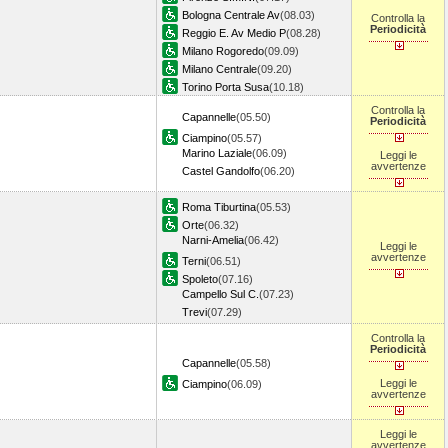
Bologna Centrale Av
(08.03)
Controlla la
Periodicità
Reggio E. Av Medio P
(08.28)
Milano Rogoredo
(09.09)
Milano Centrale
(09.20)
Torino Porta Susa
(10.18)
Controlla la
Capannelle
(05.50)
Periodicità
Ciampino
(05.57)
Marino Laziale
(06.09)
Leggi le
avvertenze
Castel Gandolfo
(06.20)
Roma Tiburtina
(05.53)
Orte
(06.32)
Narni-Amelia
(06.42)
Leggi le
avvertenze
Terni
(06.51)
Spoleto
(07.16)
Campello Sul C.
(07.23)
Trevi
(07.29)
Controlla la
Periodicità
Capannelle
(05.58)
Leggi le
Ciampino
(06.09)
avvertenze
Leggi le
avvertenze