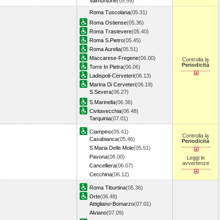
Valmontone
(05.59)
Roma Tuscolana
(05.31)
Roma Ostiense
(05.36)
Roma Trastevere
(05.40)
Roma S.Pietro
(05.45)
Roma Aurelia
(05.51)
Maccarese-Fregene
(06.00)
Controlla la
Periodicità
Torre In Pietra
(06.06)
Ladispoli-Cerveteri
(06.13)
Marina Di Cerveteri
(06.19)
S.Severa
(06.27)
S.Marinella
(06.36)
Civitavecchia
(06.48)
Tarquinia
(07.01)
Ciampino
(05.41)
Controlla la
Casabianca
(05.46)
Periodicità
S.Maria Delle Mole
(05.51)
Pavona
(06.00)
Leggi le
avvertenze
Cancelliera
(06.07)
Cecchina
(06.12)
Roma Tiburtina
(05.36)
Orte
(06.48)
Attigliano-Bomarzo
(07.01)
Alviano
(07.09)