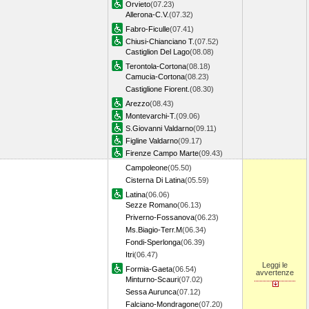
Orvieto
(07.23)
Allerona-C.V.
(07.32)
Fabro-Ficulle
(07.41)
Chiusi-Chianciano T.
(07.52)
Castiglion Del Lago
(08.08)
Terontola-Cortona
(08.18)
Camucia-Cortona
(08.23)
Castiglione Fiorent.
(08.30)
Arezzo
(08.43)
Montevarchi-T.
(09.06)
S.Giovanni Valdarno
(09.11)
Figline Valdarno
(09.17)
Firenze Campo Marte
(09.43)
Campoleone
(05.50)
Cisterna Di Latina
(05.59)
Latina
(06.06)
Sezze Romano
(06.13)
Priverno-Fossanova
(06.23)
Ms.Biagio-Terr.M
(06.34)
Fondi-Sperlonga
(06.39)
Itri
(06.47)
Leggi le
Formia-Gaeta
(06.54)
avvertenze
Minturno-Scauri
(07.02)
Sessa Aurunca
(07.12)
Falciano-Mondragone
(07.20)