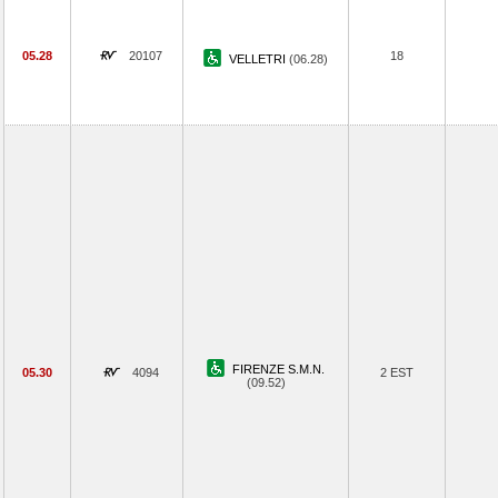
05.28
20107
18
VELLETRI
(06.28)
FIRENZE S.M.N.
05.30
4094
2 EST
(09.52)