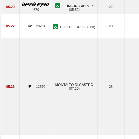
FIUMICINO AEROP.
05.20
22
4570
(05.52)
05.22
20201
20
COLLEFERRO
(06.08)
MONTALTO DI CASTRO
05.26
12570
28
(07.20)