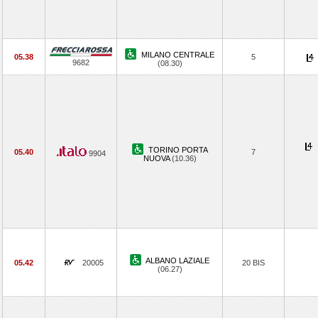
MILANO CENTRALE
05.38
5
9682
(08.30)
TORINO PORTA
05.40
7
9904
NUOVA
(10.36)
ALBANO LAZIALE
05.42
20005
20 BIS
(06.27)