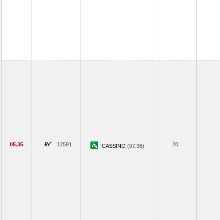
05.35
12591
20
CASSINO
(07.36)