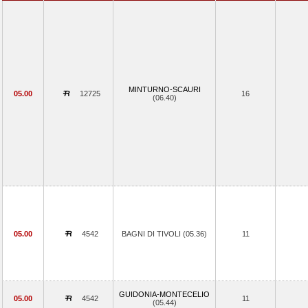
MINTURNO-SCAURI
05.00
12725
16
(06.40)
05.00
4542
BAGNI DI TIVOLI (05.36)
11
GUIDONIA-MONTECELIO
05.00
4542
11
(05.44)