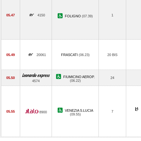
05.47
4150
1
FOLIGNO
(07.39)
05.49
20061
FRASCATI
(06.23)
20 BIS
FIUMICINO AEROP.
05.50
24
(06.22)
4574
VENEZIA S.LUCIA
05.55
7
8900
(09.55)