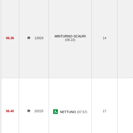
MINTURNO-SCAURI
06.36
12829
14
(08.22)
06.40
20225
17
NETTUNO
(07.57)