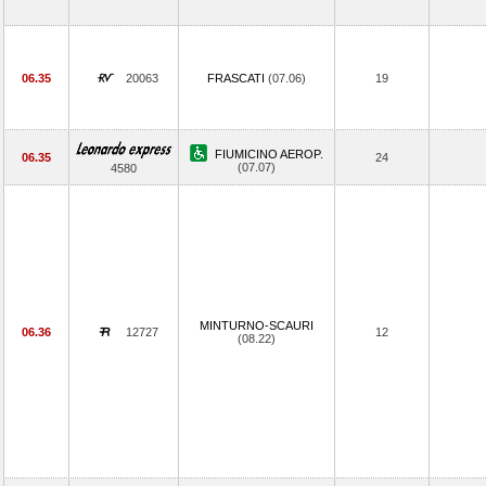
06.35
20063
FRASCATI
(07.06)
19
FIUMICINO AEROP.
06.35
24
(07.07)
4580
MINTURNO-SCAURI
06.36
12727
12
(08.22)