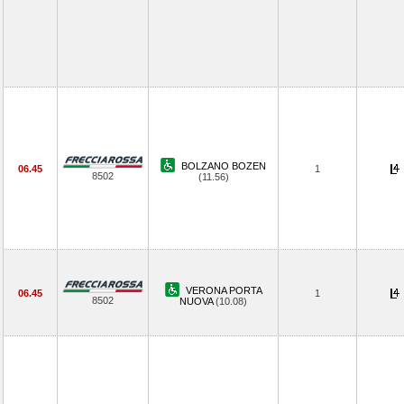
BOLZANO BOZEN
06.45
1
8502
(11.56)
VERONA PORTA
06.45
1
8502
NUOVA
(10.08)