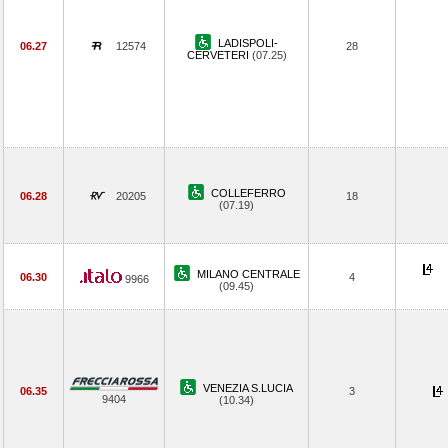
LADISPOLI-
06.27
12574
28
CERVETERI
(07.25)
COLLEFERRO
06.28
20205
18
(07.19)
MILANO CENTRALE
06.30
4
9966
(09.45)
VENEZIA S.LUCIA
06.35
3
9404
(10.34)