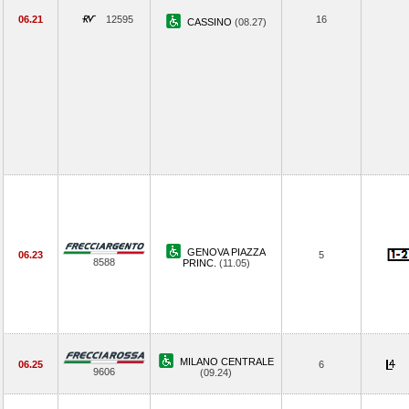
06.21
12595
16
CASSINO
(08.27)
GENOVA PIAZZA
06.23
5
8588
PRINC.
(11.05)
MILANO CENTRALE
06.25
6
9606
(09.24)