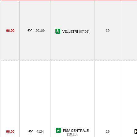
06.00
20109
19
VELLETRI
(07.01)
PISA CENTRALE
06.00
4124
29
(10.18)