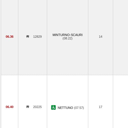
MINTURNO-SCAURI
06.36
12829
14
(08.22)
06.40
20225
17
NETTUNO
(07.57)