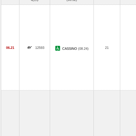
4578
06.21
12593
21
CASSINO
(08.24)