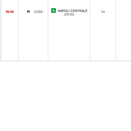
NAPOLI CENTRALE
06.56
21055
14
(09.55)