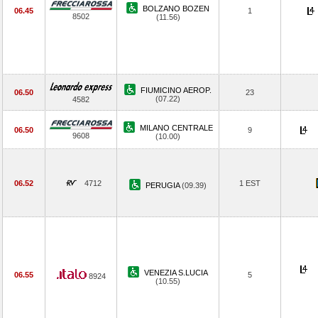
BOLZANO BOZEN
06.45
1
8502
(11.56)
FIUMICINO AEROP.
06.50
23
(07.22)
4582
MILANO CENTRALE
06.50
9
9608
(10.00)
06.52
4712
1 EST
PERUGIA
(09.39)
VENEZIA S.LUCIA
06.55
5
8924
(10.55)