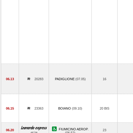
06.13
20283
PADIGLIONE
(07.05)
16
06.15
23363
BOIANO
(09.10)
20 BIS
FIUMICINO AEROP.
06.20
23
(06.52)