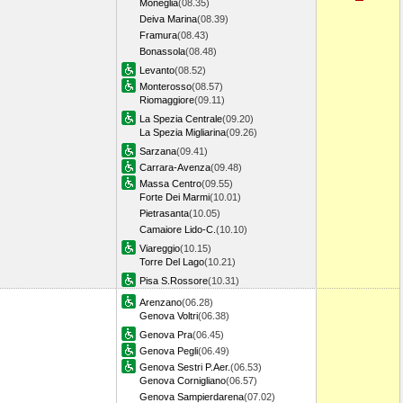
Moneglia
(08.35)
Deiva Marina
(08.39)
Framura
(08.43)
Bonassola
(08.48)
Levanto
(08.52)
Monterosso
(08.57)
Riomaggiore
(09.11)
La Spezia Centrale
(09.20)
La Spezia Migliarina
(09.26)
Sarzana
(09.41)
Carrara-Avenza
(09.48)
Massa Centro
(09.55)
Forte Dei Marmi
(10.01)
Pietrasanta
(10.05)
Camaiore Lido-C.
(10.10)
Viareggio
(10.15)
Torre Del Lago
(10.21)
Pisa S.Rossore
(10.31)
Arenzano
(06.28)
Genova Voltri
(06.38)
Genova Pra
(06.45)
Genova Pegli
(06.49)
Genova Sestri P.Aer.
(06.53)
Genova Cornigliano
(06.57)
Genova Sampierdarena
(07.02)