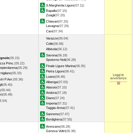
S.Margherita Ligure
(07.11)
Rapallo
(07.15)
Zoagli
(07.20)
Chiavari
(07.25)
Lavagna
(07.29)
Cavi
(07.34)
Varazze
(06.04)
Celle
(06.08)
Albisola
(06.12)
Savona
(06.18)
ignole
(05.15)
Spotorno-Noli
(06.28)
zza Princ.
(05.22)
Finale Ligure Marina
(06.35)
pierdarena
(05.29)
Pietra Ligure
(06.41)
nigliano
(05.33)
Leggi le
Loano
(06.46)
avvertenze
ri P.Aer.
(05.36)
Albenga
(07.03)
li
(05.40)
Alassio
(07.10)
a
(05.44)
Andora
(07.18)
ri
(05.48)
Diano
(07.24)
05.54)
Imperia
(07.31)
Taggia-Arma
(07.41)
Sanremo
(07.47)
Bordighera
(07.55)
Arenzano
(06.28)
Genova Voltri
(06.38)