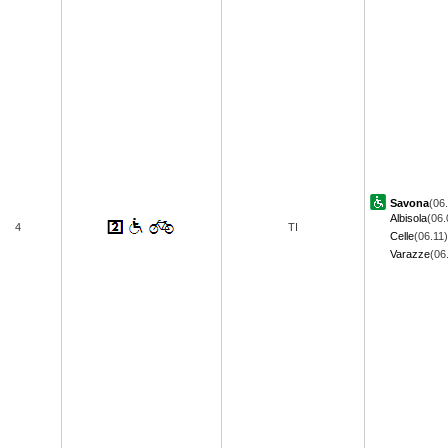
Savona
(06
Albisola
(06.
4
TI
Celle
(06.11)
Varazze
(06