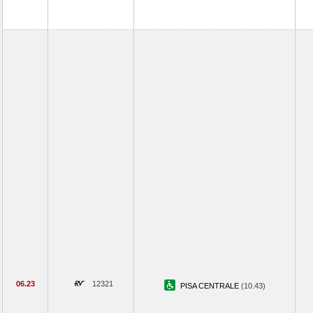
06.23
12321
PISA CENTRALE
(10.43)