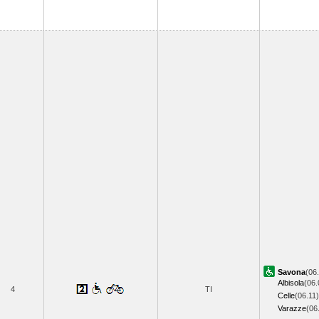
Savona
(06
Albisola
(06.
4
TI
Celle
(06.11)
Varazze
(06