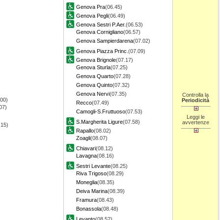
Genova Pra
(06.45)
Genova Pegli
(06.49)
Genova Sestri P.Aer.
(06.53)
Genova Cornigliano
(06.57)
Genova Sampierdarena
(07.02)
Genova Piazza Princ.
(07.09)
Genova Brignole
(07.17)
Genova Sturla
(07.25)
Genova Quarto
(07.28)
Genova Quinto
(07.32)
Genova Nervi
(07.35)
Controlla la
.00)
Periodicità
Recco
(07.49)
07)
Camogli-S.Fruttuoso
(07.53)
Leggi le
S.Margherita Ligure
(07.58)
avvertenze
.15)
Rapallo
(08.02)
Zoagli
(08.07)
Chiavari
(08.12)
Lavagna
(08.16)
Sestri Levante
(08.25)
Riva Trigoso
(08.29)
Moneglia
(08.35)
Deiva Marina
(08.39)
Framura
(08.43)
Bonassola
(08.48)
Levanto
(08.52)