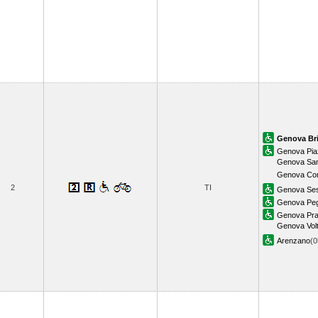
Genova Br
Genova Pia
Genova Sam
Genova Cor
2
TI
Genova Sest
Genova Peg
Genova Pr
Genova Volt
Arenzano
(