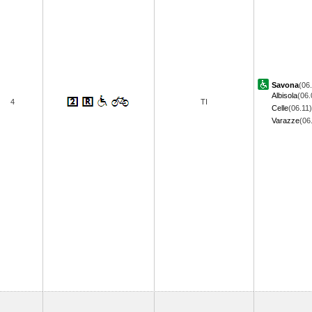
Savona
(06
Albisola
(06.
4
TI
Celle
(06.11)
Varazze
(06