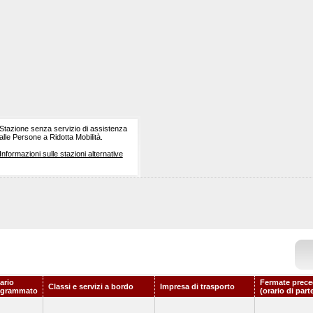
Stazione senza servizio di assistenza
alle Persone a Ridotta Mobilità.
Informazioni sulle stazioni alternative
ario
Fermate prece
Classi e servizi a bordo
Impresa di trasporto
ogrammato
(orario di part