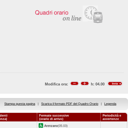
Modifica ora:
h:
04.00
Stampa questa pagina
|
Scarica il formato PDF del Quadro Orario
|
Legenda
denti
Fermate successive
Periodicità e
enza)
(orario di arrivo)
avvertenze
Arenzano
(05.03)