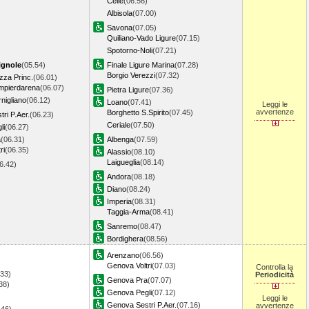
Celle
(06.56)
Albisola
(07.00)
Savona
(07.05)
Quiliano-Vado Ligure
(07.15)
Spotorno-Noli
(07.21)
ignole
(05.54)
Finale Ligure Marina
(07.28)
Borgio Verezzi
(07.32)
zza Princ.
(06.01)
pierdarena
(06.07)
Pietra Ligure
(07.36)
nigliano
(06.12)
Loano
(07.41)
Leggi le
avvertenze
Borghetto S.Spirito
(07.45)
ri P.Aer.
(06.23)
Ceriale
(07.50)
li
(06.27)
a
(06.31)
Albenga
(07.59)
ri
(06.35)
Alassio
(08.10)
Laigueglia
(08.14)
06.42)
Andora
(08.18)
Diano
(08.24)
Imperia
(08.31)
Taggia-Arma
(08.41)
Sanremo
(08.47)
Bordighera
(08.56)
Arenzano
(06.56)
Genova Voltri
(07.03)
Controlla la
.33)
Periodicità
Genova Pra
(07.07)
38)
Genova Pegli
(07.12)
)
Leggi le
Genova Sestri P.Aer.
(07.16)
avvertenze