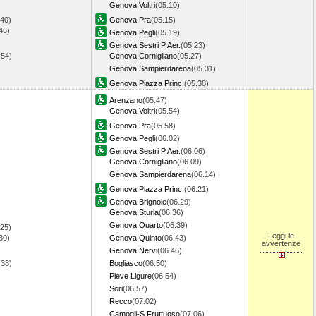
Genova Voltri
(05.10)
.40)
Genova Pra
(05.15)
46)
Genova Pegli
(05.19)
)
Genova Sestri P.Aer.
(05.23)
.54)
Genova Cornigliano
(05.27)
Genova Sampierdarena
(05.31)
Genova Piazza Princ.
(05.38)
Arenzano
(05.47)
Genova Voltri
(05.54)
Genova Pra
(05.58)
Genova Pegli
(06.02)
Genova Sestri P.Aer.
(06.06)
Genova Cornigliano
(06.09)
Genova Sampierdarena
(06.14)
Genova Piazza Princ.
(06.21)
Genova Brignole
(06.29)
Genova Sturla
(06.36)
Genova Quarto
(06.39)
.25)
Leggi le
30)
Genova Quinto
(06.43)
avvertenze
)
Genova Nervi
(06.46)
.38)
Bogliasco
(06.50)
Pieve Ligure
(06.54)
Sori
(06.57)
Recco
(07.02)
Camogli-S.Fruttuoso
(07.06)