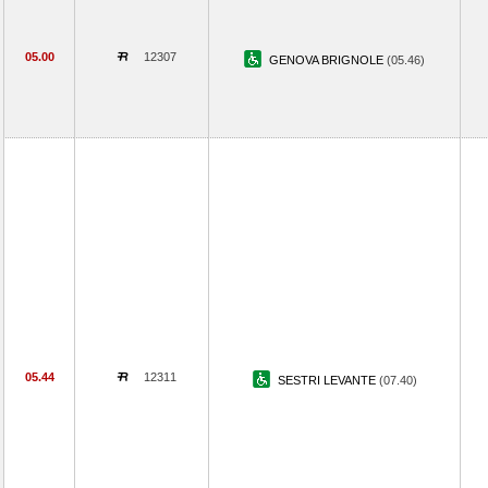
05.00
12307
GENOVA BRIGNOLE
(05.46)
05.44
12311
SESTRI LEVANTE
(07.40)