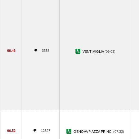
06.46
3358
VENTIMIGLIA
(09.03)
06.52
12327
GENOVA PIAZZA PRINC.
(07.33)