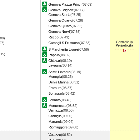
Genova Piazza Princ.
(07.09)
Genova Brignole
(07.17)
Genova Sturla
(07.25)
Genova Quarto
(07.28)
Genova Quinto
(07.32)
Genova Nervi
(07.35)
Recco
(07.49)
.00)
Controlla la
07)
Camogli-S.Fruttuoso
(07.53)
Periodicità
S.Margherita Ligure
(07.58)
.15)
Rapallo
(08.02)
Chiavari
(08.10)
Lavagna
(08.14)
Sestri Levante
(08.19)
Moneglia
(08.26)
Deiva Marina
(08.31)
Framura
(08.37)
Bonassola
(08.42)
Levanto
(08.46)
Monterosso
(08.52)
Vernazza
(08.56)
Corniglia
(09.00)
Manarola
(09.04)
Riomaggiore
(09.08)
Varazze
(06.52)