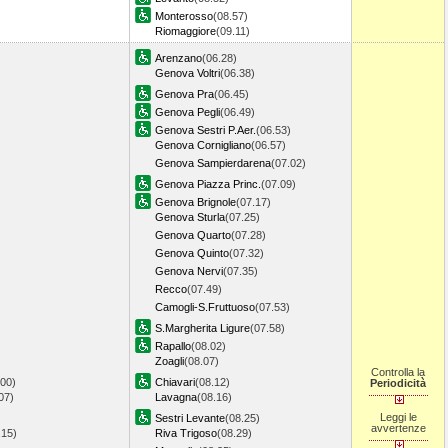
Monterosso
(08.57)
Riomaggiore
(09.11)
Arenzano
(06.28)
Genova Voltri
(06.38)
Genova Pra
(06.45)
Genova Pegli
(06.49)
Genova Sestri P.Aer.
(06.53)
Genova Cornigliano
(06.57)
Genova Sampierdarena
(07.02)
Genova Piazza Princ.
(07.09)
Genova Brignole
(07.17)
Genova Sturla
(07.25)
Genova Quarto
(07.28)
Genova Quinto
(07.32)
Genova Nervi
(07.35)
Recco
(07.49)
Camogli-S.Fruttuoso
(07.53)
S.Margherita Ligure
(07.58)
Rapallo
(08.02)
Zoagli
(08.07)
Controlla la
.00)
Chiavari
(08.12)
Periodicità
07)
Lavagna
(08.16)
Leggi le
Sestri Levante
(08.25)
avvertenze
.15)
Riva Trigoso
(08.29)