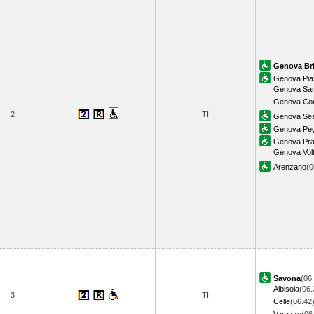
Genova Br
Genova Pia
Genova Sam
Genova Cor
2
TI
Genova Sest
Genova Peg
Genova Pr
Genova Volt
Arenzano
(
Savona
(06
Albisola
(06.
3
TI
Celle
(06.42