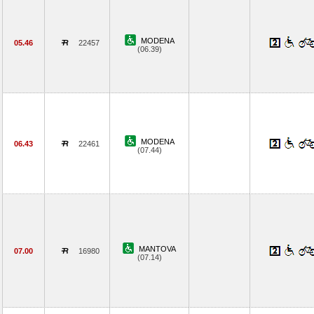
MODENA
05.46
22457
(06.39)
MODENA
06.43
22461
(07.44)
MANTOVA
07.00
16980
(07.14)