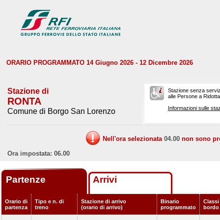
ORARIO PROGRAMMATO 14 Giugno 2026 - 12 Dicembre 2026
Stazione di
Stazione senza serviz
alle Persone a Ridotta 
RONTA
Informazioni sulle staz
Comune di Borgo San Lorenzo
Nell'ora selezionata
04.00
non sono prev
Ora impostata: 06.00
Partenze
Arrivi
Orario di
Tipo e n. di
Stazione di arrivo
Binario
Classi 
partenza
treno
(orario di arrivo)
programmato
bordo