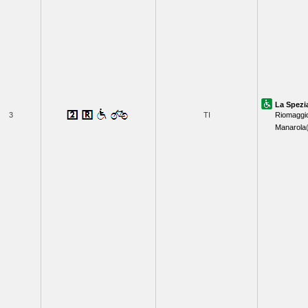
La Spezi
3
TI
Riomaggi
Manarola