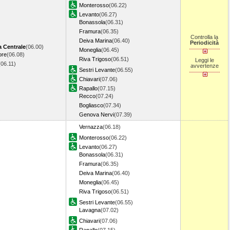
Monterosso
(06.22)
Levanto
(06.27)
Bonassola
(06.31)
Framura
(06.35)
Controlla la
Deiva Marina
(06.40)
Periodicità
a Centrale
(06.00)
Moneglia
(06.45)
ore
(06.08)
Riva Trigoso
(06.51)
Leggi le
(06.11)
avvertenze
Sestri Levante
(06.55)
Chiavari
(07.06)
Rapallo
(07.15)
Recco
(07.24)
Bogliasco
(07.34)
Genova Nervi
(07.39)
Vernazza
(06.18)
Monterosso
(06.22)
Levanto
(06.27)
Bonassola
(06.31)
Framura
(06.35)
Deiva Marina
(06.40)
Moneglia
(06.45)
Riva Trigoso
(06.51)
Sestri Levante
(06.55)
Lavagna
(07.02)
Chiavari
(07.06)