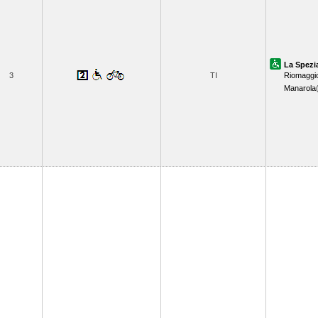
La Spezi
3
TI
Riomaggi
Manarola