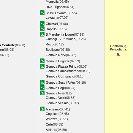
Moneglia
(06.45)
Riva Trigoso
(06.51)
Sestri Levante
(06.55)
Lavagna
(07.02)
Chiavari
(07.06)
Rapallo
(07.15)
S.Margherita Ligure
(07.19)
Camogli-S.Fruttuoso
(07.25)
Recco
(07.29)
a Centrale
(06.00)
Controlla la
Periodicità
ore
(06.08)
Bogliasco
(07.38)
(06.11)
Genova Nervi
(07.42)
Genova Brignole
(07.53)
Genova Piazza Princ.
(08.02)
Genova Sampierdarena
(08.10)
Genova Cornigliano
(08.15)
Genova Sestri P.Aer.
(08.19)
Genova Pegli
(08.24)
Genova Pra
(08.29)
Genova Voltri
(08.33)
Genova Vesima
(08.37)
Arenzano
(08.41)
Cogoleto
(08.45)
Varazze
(08.51)
Celle
(08.55)
Albisola
(08.59)