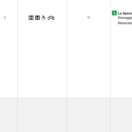
La Spezi
3
TI
Riomaggi
Manarola