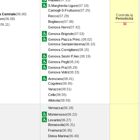
Rapallo
(07.15)
S.Margherita Ligure
(07.19)
Camogli-S.Fruttuoso
(07.25)
a Centrale
(06.00)
Controlla la
Recco
(07.29)
Periodicità
ore
(06.08)
Bogliasco
(07.38)
(06.11)
Genova Nervi
(07.42)
Genova Brignole
(07.53)
Genova Piazza Princ.
(08.02)
Genova Sampierdarena
(08.10)
Genova Cornigliano
(08.15)
Genova Sestri P.Aer.
(08.19)
Genova Pegli
(08.24)
Genova Pra
(08.29)
Genova Voltri
(08.33)
Arenzano
(08.41)
Cogoleto
(08.45)
Varazze
(08.51)
Celle
(08.55)
Albisola
(08.59)
Vernazza
(06.18)
Monterosso
(06.22)
Levanto
(06.27)
Bonassola
(06.31)
Framura
(06.35)
Deiva Marina
(06.40)