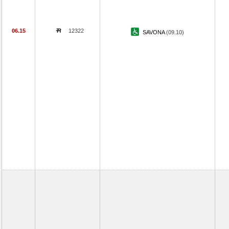
06.15
12322
SAVONA
(09.10)