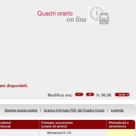
eni disponibili.
Modifica ora:
h:
06.00
Stampa questa pagina
|
Scarica il formato PDF del Quadro Orario
|
Legenda
cedenti
Fermate successive
Periodicità e
rtenza)
(orario di arrivo)
avvertenze
Vernazza
(06.18)