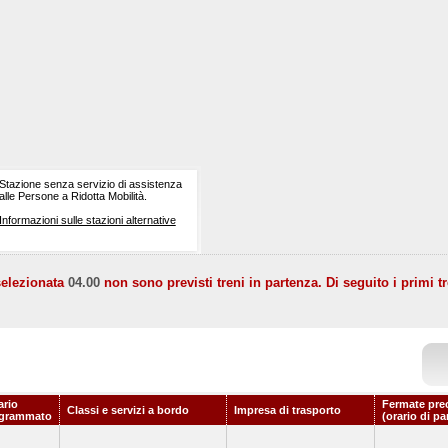
Stazione senza servizio di assistenza
alle Persone a Ridotta Mobilità.
Informazioni sulle stazioni alternative
selezionata
04.00
non sono previsti treni in partenza. Di seguito i primi tr
ario
Fermate pre
Classi e servizi a bordo
Impresa di trasporto
grammato
(orario di pa