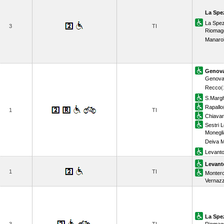
La Spez
La Spez
3
TI
Riomag
Manaro
Genova
Genova
Recco
(
S.Margh
Rapallo
1
TI
Chiavar
Sestri 
Monegli
Deiva M
Levant
Levant
1
TI
Monter
Vernaz
La Spe