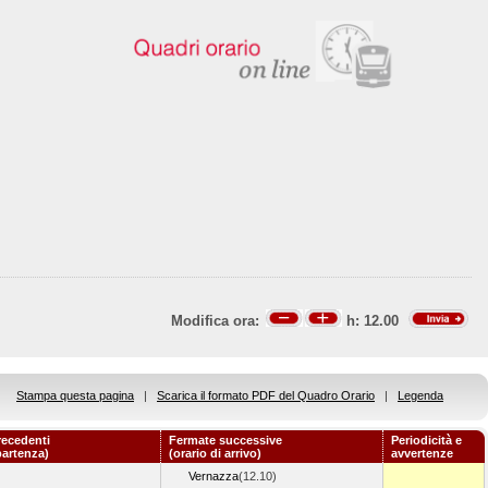
Modifica ora:
h:
12.00
Stampa questa pagina
|
Scarica il formato PDF del Quadro Orario
|
Legenda
recedenti
Fermate successive
Periodicità e
partenza)
(orario di arrivo)
avvertenze
Vernazza
(12.10)