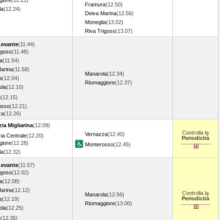
giore
(12.21)
Framura
(12.50)
la
(12.24)
Deiva Marina
(12.56)
Moneglia
(13.02)
Riva Trigoso
(13.07)
Levante
(11.44)
igoso
(11.48)
a
(11.54)
arina
(11.58)
Manarola
(12.34)
a
(12.04)
Riomaggiore
(12.37)
ola
(12.10)
o
(12.15)
osso
(12.21)
za
(12.26)
ia Migliarina
(12.09)
Controlla la
Vernazza
(12.40)
ia Centrale
(12.20)
Periodicità
giore
(12.28)
Monterosso
(12.45)
la
(12.32)
Levante
(11.57)
igoso
(12.02)
a
(12.08)
arina
(12.12)
Controlla la
Manarola
(12.56)
Periodicità
a
(12.19)
Riomaggiore
(13.00)
ola
(12.25)
o
(12.35)