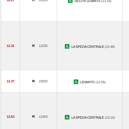
12.27
12226
SESTRI LEVANTE
(13.16)
12.31
12225
LA SPEZIA CENTRALE
(12.48)
12.37
22920
LEVANTO
(12.55)
12.53
12303
LA SPEZIA CENTRALE
(13.10)