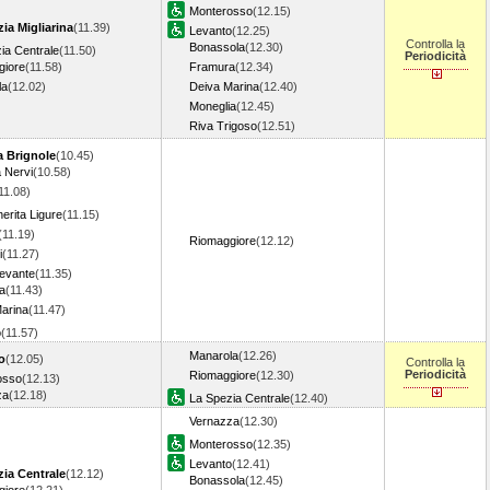
Monterosso
(12.15)
ia Migliarina
(11.39)
Levanto
(12.25)
Controlla la
Bonassola
(12.30)
ia Centrale
(11.50)
Periodicità
giore
(11.58)
Framura
(12.34)
la
(12.02)
Deiva Marina
(12.40)
Moneglia
(12.45)
Riva Trigoso
(12.51)
 Brignole
(10.45)
 Nervi
(10.58)
11.08)
erita Ligure
(11.15)
(11.19)
Riomaggiore
(12.12)
i
(11.27)
Levante
(11.35)
a
(11.43)
arina
(11.47)
o
(11.57)
Manarola
(12.26)
o
(12.05)
Controlla la
Periodicità
Riomaggiore
(12.30)
osso
(12.13)
za
(12.18)
La Spezia Centrale
(12.40)
Vernazza
(12.30)
Monterosso
(12.35)
Levanto
(12.41)
zia Centrale
(12.12)
Bonassola
(12.45)