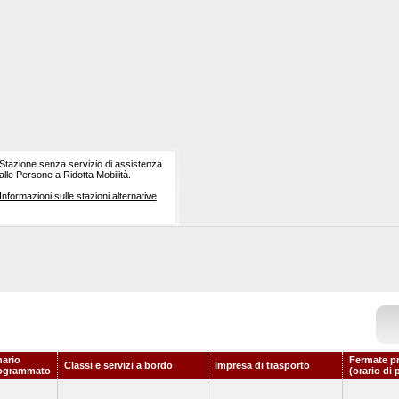
Stazione senza servizio di assistenza
alle Persone a Ridotta Mobilità.
Informazioni sulle stazioni alternative
nario
Fermate p
Classi e servizi a bordo
Impresa di trasporto
ogrammato
(orario di 