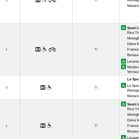
3
TI
Riomag
Manaro
Sestri 
Riva Tr
Monegli
Deiva M
1
TI
Framur
Bonass
Levant
Monter
Vernaz
La Spez
La Spez
3
TI
Riomag
Manaro
Sestri 
Riva Tr
Monegli
Deiva M
1
TI
Framur
Bonass
Levant