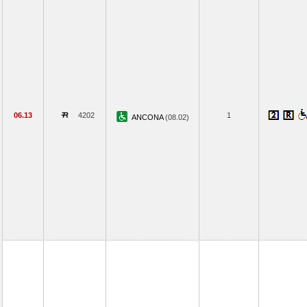
06.13
4202
1
ANCONA
(08.02)