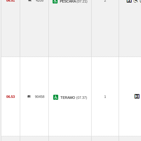
06.51
4205
2
PESCARA
(07.21)
06.53
90458
1
TERAMO
(07.37)