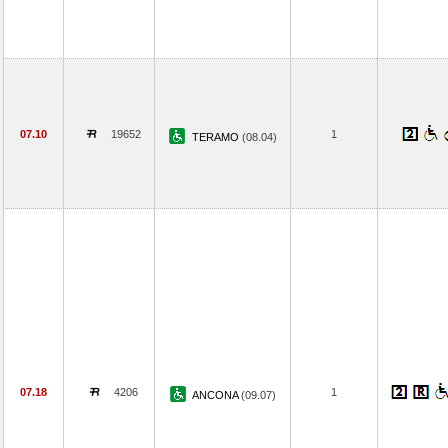
07.10
19652
1
TERAMO
(08.04)
07.18
4206
1
ANCONA
(09.07)