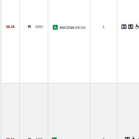
06.16
4202
1
ANCONA
(08.04)