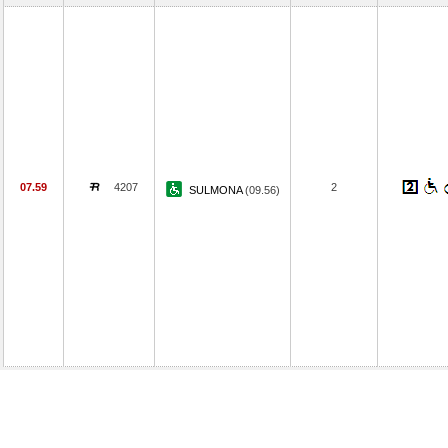
07.59
4207
2
SULMONA
(09.56)