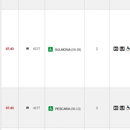
07.43
4177
2
SULMONA
(09.38)
07.43
4177
2
PESCARA
(08.13)