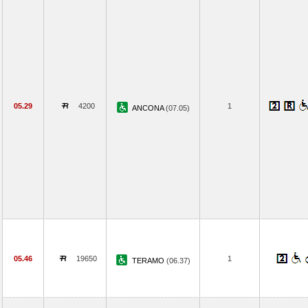
05.29
4200
1
ANCONA
(07.05)
05.46
19650
1
TERAMO
(06.37)