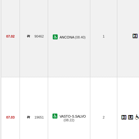
07.02
90462
1
ANCONA
(08.40)
VASTO-S.SALVO
07.03
19651
2
(08.22)