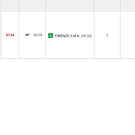
07.54
18276
2
FIRENZE S.M.N.
(09.33)