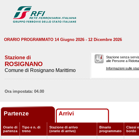
ORARIO PROGRAMMATO 14 Giugno 2026 - 12 Dicembre 2026
Stazione di
Stazione senza serviz
alle Persone a Ridotta 
ROSIGNANO
Informazioni sulle staz
Comune di Rosignano Marittimo
Ora impostata: 04.00
Partenze
Arrivi
Orario di
Tipo e n. di
Stazione di arrivo
Binario
Classi e
partenza
treno
(orario di arrivo)
programmato
bordo