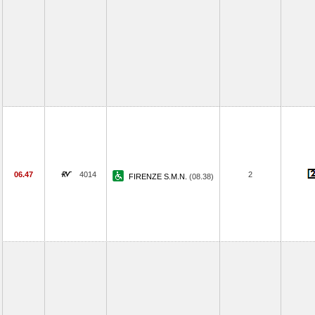
06.47
4014
2
FIRENZE S.M.N.
(08.38)