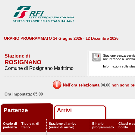
ORARIO PROGRAMMATO 14 Giugno 2026 - 12 Dicembre 2026
Stazione di
Stazione senza serviz
alle Persone a Ridotta 
ROSIGNANO
Informazioni sulle staz
Comune di Rosignano Marittimo
Nell'ora selezionata
04.00
non sono prev
Ora impostata: 05.00
Partenze
Arrivi
Orario di
Tipo e n. di
Stazione di arrivo
Binario
Classi e se
partenza
treno
(orario di arrivo)
programmato
bordo