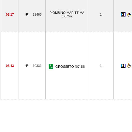
PIOMBINO MARITTIMA
05.17
19465
1
(06.24)
05.43
19331
1
GROSSETO
(07.18)