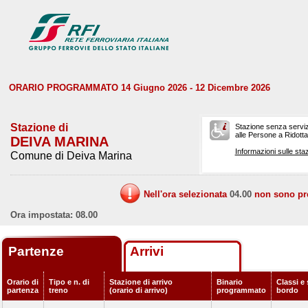
ORARIO PROGRAMMATO 14 Giugno 2026 - 12 Dicembre 2026
Stazione di
Stazione senza serviz
alle Persone a Ridotta 
DEIVA MARINA
Informazioni sulle staz
Comune di Deiva Marina
Nell'ora selezionata
04.00
non sono prev
Ora impostata: 08.00
Partenze
Arrivi
Orario di
Tipo e n. di
Stazione di arrivo
Binario
Classi e 
partenza
treno
(orario di arrivo)
programmato
bordo