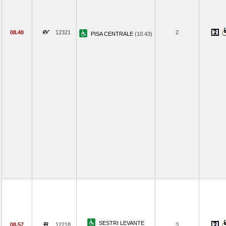
08.40
12321
2
PISA CENTRALE
(10.43)
SESTRI LEVANTE
08.57
12218
3