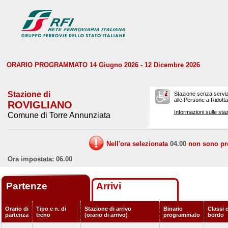
ORARIO PROGRAMMATO 14 Giugno 2026 - 12 Dicembre 2026
Stazione di
Stazione senza serviz
alle Persone a Ridotta 
ROVIGLIANO
Informazioni sulle staz
Comune di Torre Annunziata
Nell'ora selezionata
04.00
non sono prev
Ora impostata: 06.00
Partenze
Arrivi
Orario di
Tipo e n. di
Stazione di arrivo
Binario
Classi e
partenza
treno
(orario di arrivo)
programmato
bordo